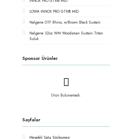
INNOX PRO GTX® MID
LOWA INNOX PRO GTX® MID
Nalgene OTF Rhino, w/Brown Black Sustain
Nalgene 32oz WM Woodsman Sustain Tritan
Suluk
Sponsor Ürünler
Ürün Bulunamadı.
Sayfalar
Mesafeli Satış Sözleşmesi