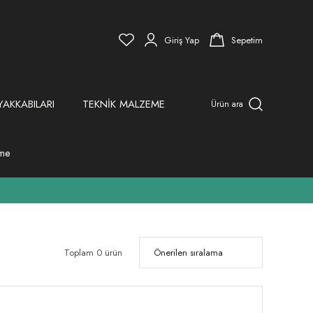
Giriş Yap
Sepetim
YAKKABILARI
TEKNİK MALZEME
Ürün ara
eme
Toplam 0 ürün