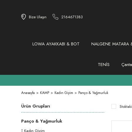
Bize Ulaşın
2164671383
LOWA AYAKKABI & BOT
NALGENE MATARA &
TENİS
Çanta
Anasayfa
KAMP
Kadın Giyim
Panço & Yağmurluk
Ürün Grupları
Stoktaki
Panço & Yağmurluk
Kadın Giyim