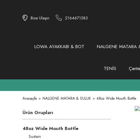
Bize Ulaşın
2164671383
LOWA AYAKKABI & BOT
NALGENE MATARA &
TENİS
Çanta
Anasayfa
NALGENE MATARA & SULUK
48oz Wide Mouth Bottle
Ürün Grupları
48oz Wide Mouth Bottle
Sustain