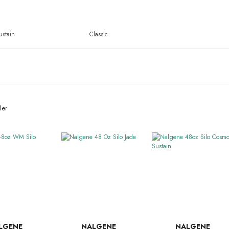
ustain
Classic
ler
LGENE
NALGENE
NALGENE