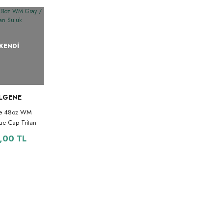
KENDİ
LGENE
e 48oz WM
ue Cap Tritan
Suluk
,00 TL