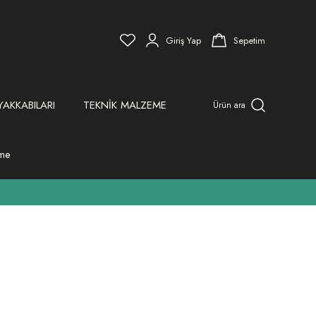
Giriş Yap
Sepetim
YAKKABILARI
TEKNİK MALZEME
Ürün ara
eme