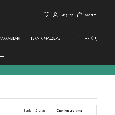
Giriş Yap
Sepetim
YAKKABILARI
TEKNİK MALZEME
Ürün ara
eme
Toplam 2 ürün