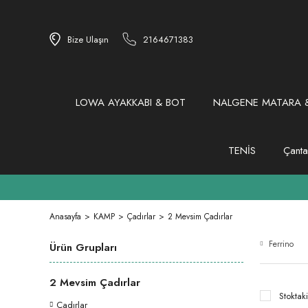
Bize Ulaşın
2164671383
LOWA AYAKKABI & BOT
NALGENE MATARA &
TENİS
Çanta
Anasayfa
KAMP
Çadırlar
2 Mevsim Çadırlar
Ferrino
Ürün Grupları
2 Mevsim Çadırlar
Stoktaki
Çadırlar