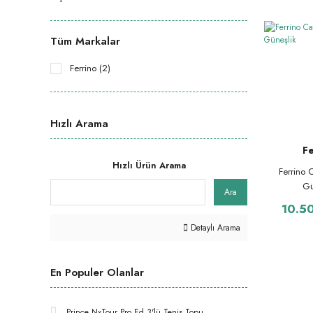
Tüm Markalar
Ferrino (2)
Hızlı Arama
Fe
Hızlı Ürün Arama
Ferrino
Gü
Ara
10.5
Detaylı Arama
En Populer Olanlar
Prince NxTour Pro Ed 3'lü Tenis Topu