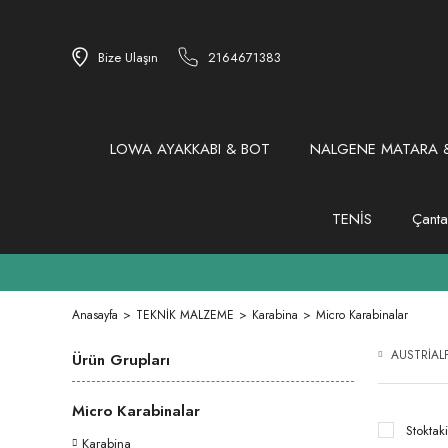
Bize Ulaşın
2164671383
LOWA AYAKKABI & BOT
NALGENE MATARA &
TENİS
Çanta
Anasayfa
TEKNİK MALZEME
Karabina
Micro Karabinalar
AUSTRİAL
Ürün Grupları
Micro Karabinalar
Stoktaki
Karabina