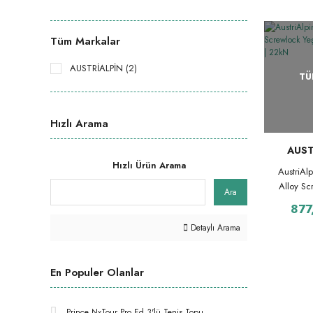
Tüm Markalar
AUSTRİALPİN (2)
TÜ
Hızlı Arama
AUST
Hızlı Ürün Arama
AustriAl
Alloy Sc
Ara
Kilitli K
877
Detaylı Arama
En Populer Olanlar
Prince NxTour Pro Ed 3'lü Tenis Topu