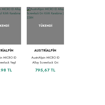
KENDİ
TÜKENDİ
RİALPİN
AUSTRİALPİN
pin MICRO ID
AustriAlpin MICRO ID
rewlock Yeşil
Alloy Screwlock Gri
arabina | 22kN
Kilitli Karabina | 22kN
,98 TL
795,67 TL