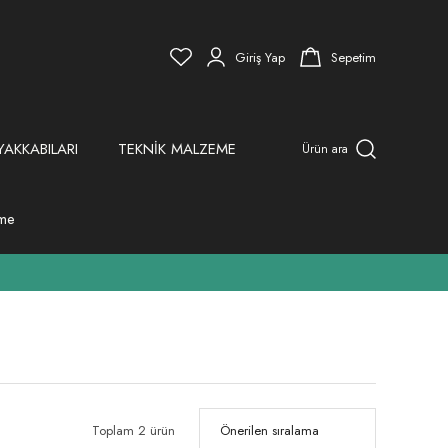
Giriş Yap
Sepetim
YAKKABILARI
TEKNİK MALZEME
Ürün ara
eme
Toplam 2 ürün