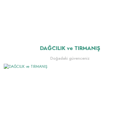
DAĞCILIK ve TIRMANIŞ
Nalgene Matara &
Doğadaki güvenceniz
Suluklar
Ofiste & Doğada
Giriş