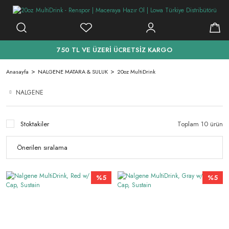
750 TL VE ÜZERİ ÜCRETSİZ KARGO
Anasayfa
NALGENE MATARA & SULUK
20oz MultiDrink
NALGENE
Stoktakiler
Toplam 10 ürün
%5
%5