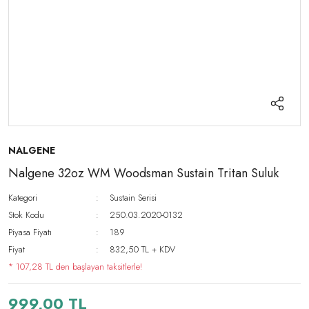
NALGENE
Nalgene 32oz WM Woodsman Sustain Tritan Suluk
Kategori
Sustain Serisi
Stok Kodu
250.03.2020-0132
Piyasa Fiyatı
189
Fiyat
832,50 TL + KDV
* 107,28 TL den başlayan taksitlerle!
999,00 TL