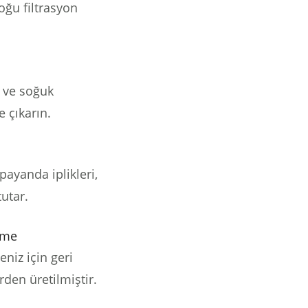
oğu filtrasyon
 ve soğuk
e çıkarın.
payanda iplikleri,
tutar.
eme
eniz için geri
en üretilmiştir.