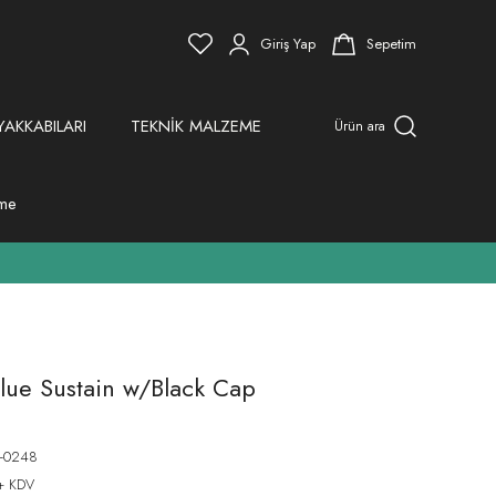
Giriş Yap
Sepetim
YAKKABILARI
TEKNİK MALZEME
Ürün ara
eme
lue Sustain w/Black Cap
-0248
+ KDV