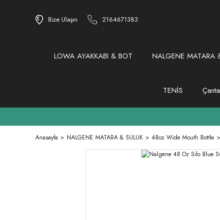
Bize Ulaşın
2164671383
LOWA AYAKKABI & BOT
NALGENE MATARA &
TENİS
Çanta
Anasayfa
NALGENE MATARA & SULUK
48oz Wide Mouth Bottle