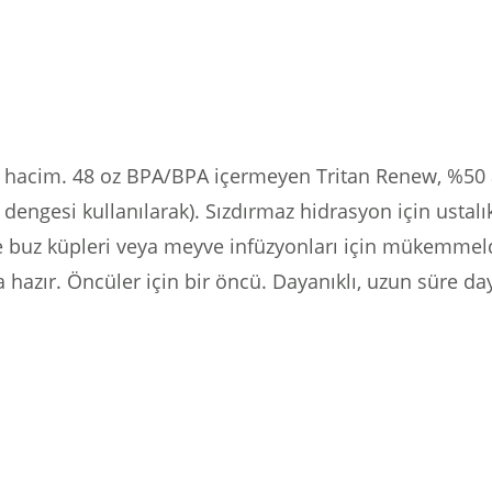
a hacim.
48 oz BPA/BPA içermeyen Tritan Renew, %50 at
 dengesi kullanılarak).
Sızdırmaz hidrasyon için ustalı
ve buz küpleri veya meyve infüzyonları için mükemmel
a hazır.
Öncüler için bir öncü.
Dayanıklı, uzun süre da