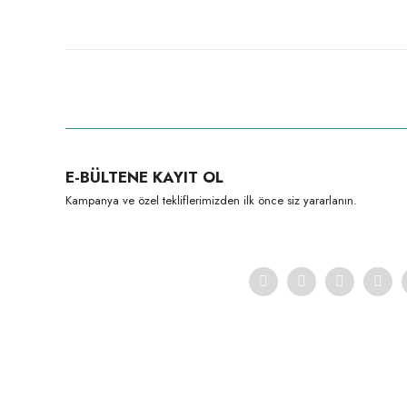
Bu ürünün fiyat bilgisi, resim, ürün açıklamalarında ve diğer konula
Görüş ve önerileriniz için teşekkür ederiz.
Ürün resmi kalitesiz, bozuk veya görüntülenemiyor.
E-BÜLTENE KAYIT OL
Ürün açıklamasında eksik bilgiler bulunuyor.
Kampanya ve özel tekliflerimizden ilk önce siz yararlanın.
Ürün bilgilerinde hatalar bulunuyor.
Ürün fiyatı diğer sitelerden daha pahalı.
Bu ürüne benzer farklı alternatifler olmalı.