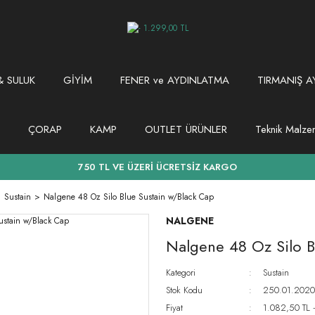
 SULUK
GİYİM
FENER ve AYDINLATMA
TIRMANIŞ A
ÇORAP
KAMP
OUTLET ÜRÜNLER
Teknik Malz
750 TL VE ÜZERİ ÜCRETSİZ KARGO
Sustain
Nalgene 48 Oz Silo Blue Sustain w/Black Cap
NALGENE
Nalgene 48 Oz Silo B
Kategori
Sustain
Stok Kodu
250.01.2020
Fiyat
1.082,50 TL 