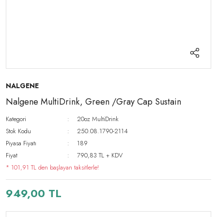
NALGENE
Nalgene MultiDrink, Green /Gray Cap Sustain
Kategori
20oz MultiDrink
Stok Kodu
250.08.1790-2114
Piyasa Fiyatı
189
Fiyat
790,83 TL + KDV
* 101,91 TL den başlayan taksitlerle!
949,00 TL