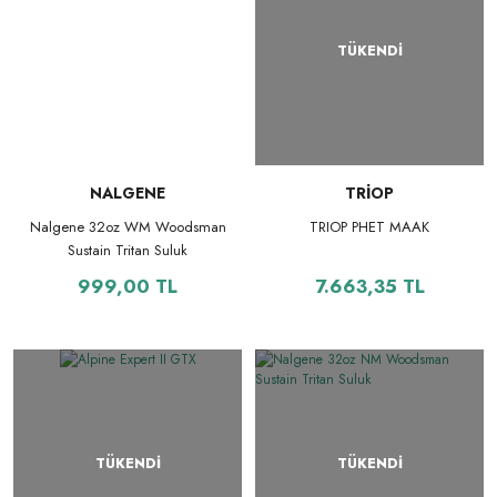
TÜKENDİ
NALGENE
TRİOP
Nalgene 32oz WM Woodsman
TRIOP PHET MAAK
Sustain Tritan Suluk
999,00 TL
7.663,35 TL
TÜKENDİ
TÜKENDİ