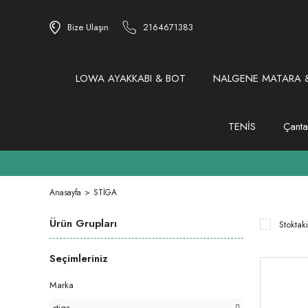
Bize Ulaşın
2164671383
LOWA AYAKKABI & BOT
NALGENE MATARA &
TENİS
Çanta
Anasayfa
STİGA
Ürün Grupları
Stoktaki
Seçimleriniz
Marka