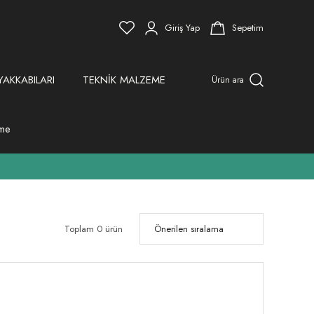
Giriş Yap
Sepetim
YAKKABILARI
TEKNİK MALZEME
Ürün ara
eme
Toplam 0 ürün