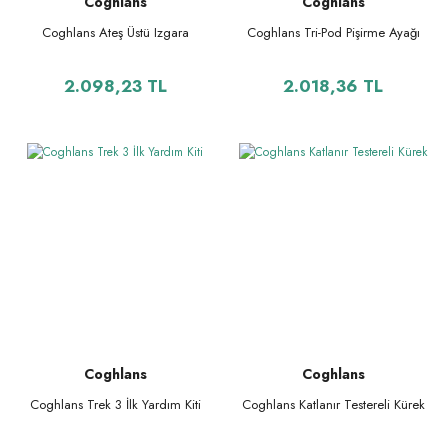
Coghlans
Coghlans
Coghlans Ateş Üstü Izgara
Coghlans Tri-Pod Pişirme Ayağı
2.098,23 TL
2.018,36 TL
Coghlans
Coghlans
Coghlans Trek 3 İlk Yardım Kiti
Coghlans Katlanır Testereli Kürek