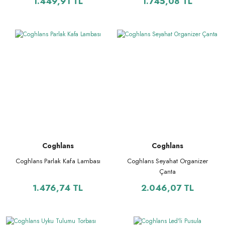
1.449,91 TL
1.745,08 TL
Coghlans
Coghlans
Coghlans Parlak Kafa Lambası
Coghlans Seyahat Organizer
Çanta
1.476,74 TL
2.046,07 TL