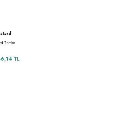
stard
rd Terrier
46,14 TL