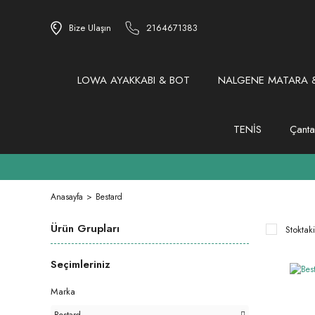
Bize Ulaşın
2164671383
LOWA AYAKKABI & BOT
NALGENE MATARA &
TENİS
Çanta
Anasayfa
Bestard
Ürün Grupları
Stoktaki
Seçimleriniz
Marka