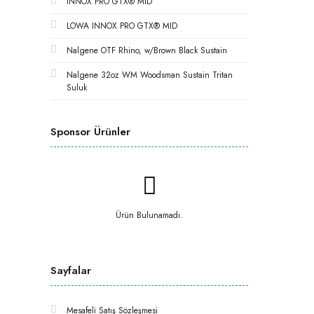
INNOX PRO GTX® MID
LOWA INNOX PRO GTX® MID
Nalgene OTF Rhino, w/Brown Black Sustain
Nalgene 32oz WM Woodsman Sustain Tritan
Suluk
Sponsor Ürünler
Ürün Bulunamadı.
Sayfalar
Mesafeli Satış Sözleşmesi