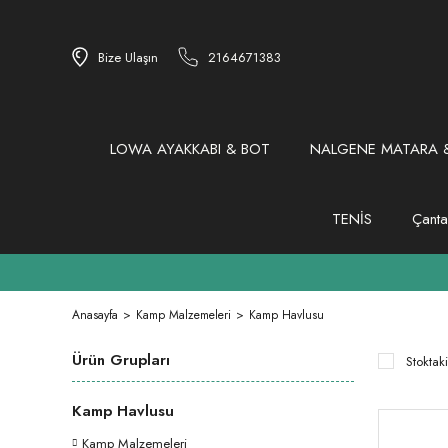
Bize Ulaşın
2164671383
LOWA AYAKKABI & BOT
NALGENE MATARA &
TENİS
Çanta
Anasayfa
Kamp Malzemeleri
Kamp Havlusu
Ürün Grupları
Stoktaki
Kamp Havlusu
Kamp Malzemeleri