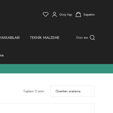
Giriş Yap
Sepetim
YAKKABILARI
TEKNİK MALZEME
Ürün ara
eme
Toplam 0 ürün