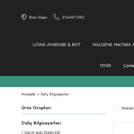
Bize Ulaşın
2164671383
LOWA AYAKKABI & BOT
NALGENE MATARA &
TENİS
Çanta
Anasayfa
Dalış Bilgisayarları
Ürün Grupları
Stoktaki
Dalış Bilgisayarları
DALIŞ MALZEMELERİ