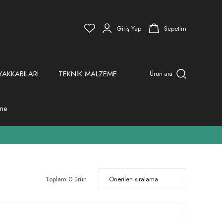
Giriş Yap
Sepetim
YAKKABILARI
TEKNİK MALZEME
Ürün ara
eme
Toplam 0 ürün