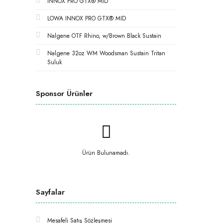
INNOX PRO GTX® MID
LOWA INNOX PRO GTX® MID
Nalgene OTF Rhino, w/Brown Black Sustain
Nalgene 32oz WM Woodsman Sustain Tritan
Suluk
Sponsor Ürünler
Ürün Bulunamadı.
Sayfalar
Mesafeli Satış Sözleşmesi