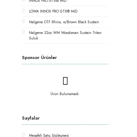
INNOX PRO GTX® MID
LOWA INNOX PRO GTX® MID
Nalgene OTF Rhino, w/Brown Black Sustain
Nalgene 32oz WM Woodsman Sustain Tritan
Suluk
Sponsor Ürünler
Ürün Bulunamadı.
Sayfalar
Mesafeli Satış Sözleşmesi