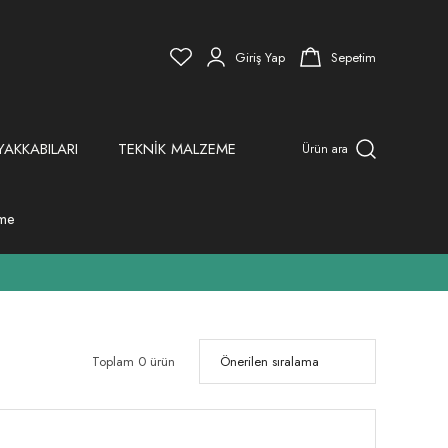
Giriş Yap
Sepetim
YAKKABILARI
TEKNİK MALZEME
Ürün ara
eme
Toplam 0 ürün