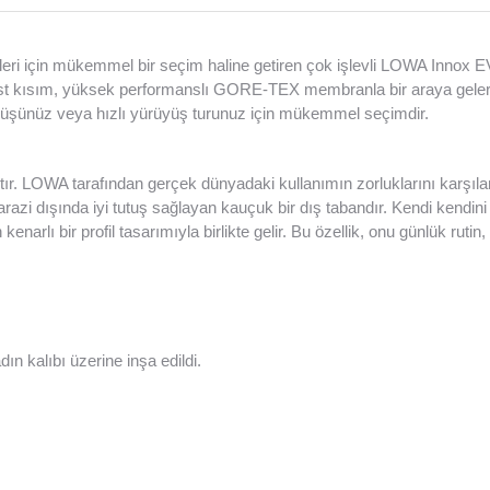
tiviteleri için mükemmel bir seçim haline getiren çok işlevli LOWA Inn
ısım, yüksek performanslı GORE-TEX membranla bir araya gelerek aya
üşünüz veya hızlı yürüyüş turunuz için mükemmel seçimdir.
. LOWA tarafından gerçek dünyadaki kullanımın zorluklarını karşılam
ve arazi dışında iyi tutuş sağlayan kauçuk bir dış tabandır. Kendi 
n kenarlı bir profil tasarımıyla birlikte gelir. Bu özellik, onu günlük ru
dın kalıbı üzerine inşa edildi.