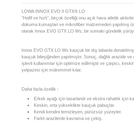
LOWA INNOX EVO II GTX® LO
"Hafif ve hızlı", birçok özelliği onu açık hava atletik ak
dokuma kumaştan ve mikrofiber malzemeden yapılmış üst k
olarak Innox EVO GTX LO Ws, bir sonraki gündelik yürüy
Innox EVO GTX LO Ws kauçuk bir dış tabanla donatılmıştır
kauçuk bileşiğinden yapılmıştır. Sonuç, dağlık arazide 
işlevli kullanımlar için optimize edilmiştir ve çarpıcı, keski
yelpazesi için mükemmel kılar.
Daha fazla özellik :
Erkek ayağı için tasarlandı ve ekstra rahatlık için ka
Keskin, orta yükseklikte kauçuk pabuçlar.
Kendi kendini temizleyen, pürüzsüz yüzeyler.
Farklı arazilerde kavrama ve çekiş.