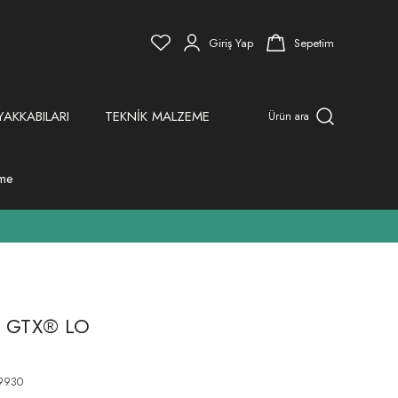
Giriş Yap
Sepetim
YAKKABILARI
TEKNİK MALZEME
Ürün ara
eme
I GTX® LO
9930