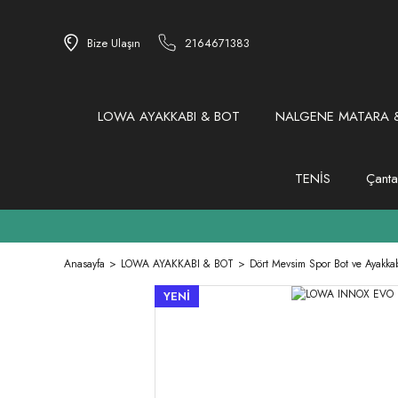
Bize Ulaşın
2164671383
LOWA AYAKKABI & BOT
NALGENE MATARA &
TENİS
Çanta
Anasayfa
LOWA AYAKKABI & BOT
Dört Mevsim Spor Bot ve Ayakkab
YENİ