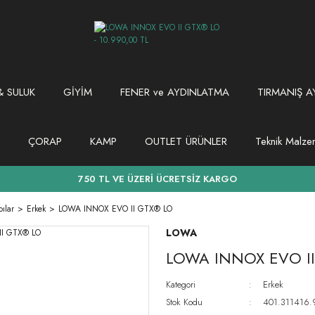
 SULUK
GİYİM
FENER ve AYDINLATMA
TIRMANIŞ A
ÇORAP
KAMP
OUTLET ÜRÜNLER
Teknik Malz
750 TL VE ÜZERİ ÜCRETSİZ KARGO
ılar
Erkek
LOWA INNOX EVO II GTX® LO
LOWA
LOWA INNOX EVO I
Kategori
Erkek
Stok Kodu
401.311416.