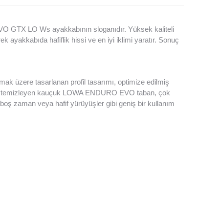
ox EVO GTX LO Ws ayakkabının sloganıdır. Yüksek kaliteli
kkabıda hafiflik hissi ve en iyi iklimi yaratır. Sonuç
ak üzere tasarlanan profil tasarımı, optimize edilmiş
kendini temizleyen kauçuk LOWA ENDURO EVO taban, çok
tin, boş zaman veya hafif yürüyüşler gibi geniş bir kullanım