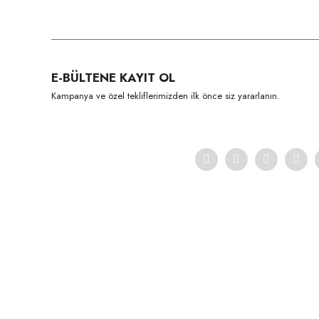
Bu ürünün fiyat bilgisi, resim, ürün açıklamalarında ve diğer konula
Görüş ve önerileriniz için teşekkür ederiz.
Ürün resmi kalitesiz, bozuk veya görüntülenemiyor.
E-BÜLTENE KAYIT OL
Ürün açıklamasında eksik bilgiler bulunuyor.
Kampanya ve özel tekliflerimizden ilk önce siz yararlanın.
Ürün bilgilerinde hatalar bulunuyor.
Ürün fiyatı diğer sitelerden daha pahalı.
Bu ürüne benzer farklı alternatifler olmalı.