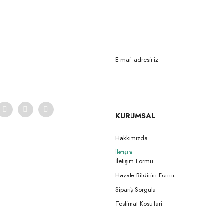
rda yetersiz gördüğünüz noktaları öneri formunu kullanarak tarafımıza iletebilirsi
Ürün hakkında henüz soru sorulmamış.
Bu ürüne ilk yorumu siz yapın!
Yorum Yaz
Soru Sor
KURUMSAL
Hakkımızda
İletişim
Gönder
İletişim Formu
Havale Bildirim Formu
Sipariş Sorgula
Teslimat Kosullari