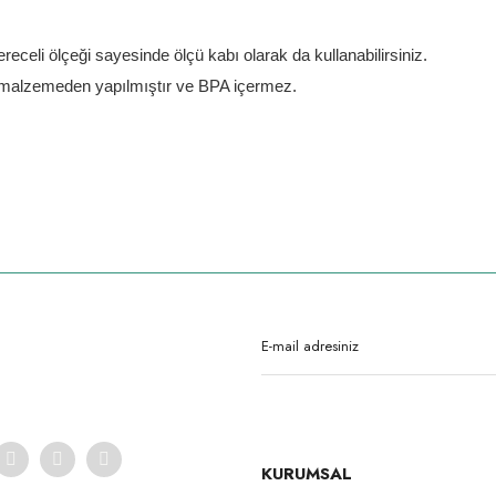
receli ölçeği sayesinde ölçü kabı olarak da kullanabilirsiniz.
ş malzemeden yapılmıştır ve BPA içermez.
rda yetersiz gördüğünüz noktaları öneri formunu kullanarak tarafımıza iletebilirsi
Ürün hakkında henüz soru sorulmamış.
Bu ürüne ilk yorumu siz yapın!
Yorum Yaz
Soru Sor
KURUMSAL