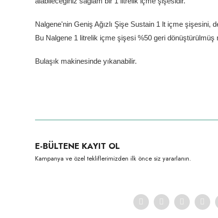
alabileceğiniz sağlam bir 1 litrelik içme şişesidir.
Nalgene'nin Geniş Ağızlı Şişe Sustain 1 lt içme şişesini, de
Bu Nalgene 1 litrelik içme şişesi %50 geri dönüştürülmü
Bulaşık makinesinde yıkanabilir.
Bu ürünün fiyat bilgisi, resim, ürün açıklamalarında ve diğer konula
Görüş ve önerileriniz için teşekkür ederiz.
Ürün resmi kalitesiz, bozuk veya görüntülenemiyor.
E-BÜLTENE KAYIT OL
Ürün açıklamasında eksik bilgiler bulunuyor.
Kampanya ve özel tekliflerimizden ilk önce siz yararlanın.
Ürün bilgilerinde hatalar bulunuyor.
Ürün fiyatı diğer sitelerden daha pahalı.
Bu ürüne benzer farklı alternatifler olmalı.