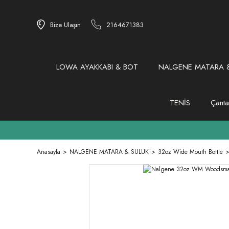
Bize Ulaşın
2164671383
LOWA AYAKKABI & BOT
NALGENE MATARA &
TENİS
Çanta
Anasayfa
NALGENE MATARA & SULUK
32oz Wide Mouth Bottle