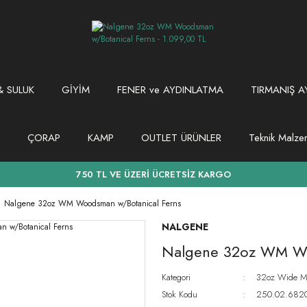
 SULUK
GİYİM
FENER ve AYDINLATMA
TIRMANIŞ A
ÇORAP
KAMP
OUTLET ÜRÜNLER
Teknik Malz
750 TL VE ÜZERİ ÜCRETSİZ KARGO
Nalgene 32oz WM Woodsman w/Botanical Ferns
NALGENE
Nalgene 32oz WM Wo
Kategori
32oz Wide Mo
Stok Kodu
250.02.682