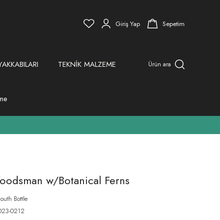
Giriş Yap
Sepetim
YAKKABILARI
TEKNİK MALZEME
Ürün ara
eme
odsman w/Botanical Ferns
uth Bottle
023-0212