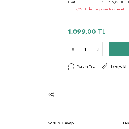
Fiyat
915,83 TL +
* 118,02 TL den başlayan taksitlerle!
1.099,00 TL
Yorum Yaz
Tavsiye Et
Soru & Cevap
TAK