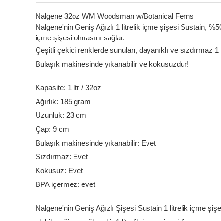
Nalgene 32oz WM Woodsman w/Botanical Ferns
Nalgene'nin Geniş Ağızlı 1 litrelik içme şişesi Sustain, %5
içme şişesi olmasını sağlar.
Çeşitli çekici renklerde sunulan, dayanıklı ve sızdırmaz 1 l
Bulaşık makinesinde yıkanabilir ve kokusuzdur!
Kapasite: 1 ltr / 32oz
Ağırlık: 185 gram
Uzunluk: 23 cm
Çap: 9 cm
Bulaşık makinesinde yıkanabilir: Evet
Sızdırmaz: Evet
Kokusuz: Evet
BPA içermez: evet
Nalgene'nin Geniş Ağızlı Şişesi Sustain 1 litrelik içme şi