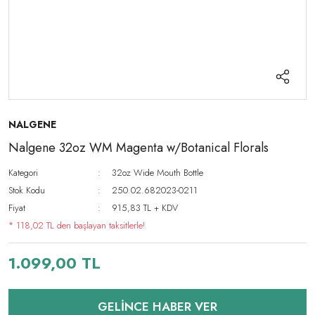
NALGENE
Nalgene 32oz WM Magenta w/Botanical Florals
Kategori
32oz Wide Mouth Bottle
Stok Kodu
250.02.682023-0211
Fiyat
915,83 TL + KDV
* 118,02 TL den başlayan taksitlerle!
1.099,00 TL
GELİNCE HABER VER