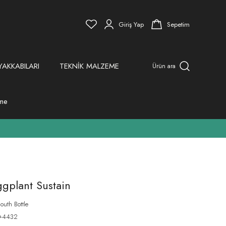
Giriş Yap
Sepetim
YAKKABILARI
TEKNİK MALZEME
Ürün ara
eme
plant Sustain
uth Bottle
0-4432