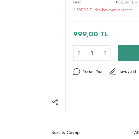
Fiyat
832,50 TL +
* 107,28 TL den başlayan taksitlerle!
999,00 TL
Yorum Yaz
Tavsiye Et
Soru & Cevap
TAK