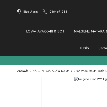
Bize Ulaşın
2164671383
LOWA AYAKKABI & BOT
NALGENE MATARA &
TENİS
Çanta
Anasayfa
NALGENE MATARA & SULUK
32oz Wide Mouth Bottle