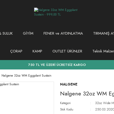
 SULUK
GİYİM
FENER ve AYDINLATMA
TIRMANIŞ A
ÇORAP
KAMP
OUTLET ÜRÜNLER
Teknik Malz
750 TL VE ÜZERİ ÜCRETSİZ KARGO
Nalgene 32oz WM Eggplant Sustain
NALGENE
Nalgene 32oz WM Egg
Kategori
32oz Wide Mo
Stok Kodu
250.03.202