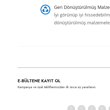
Geri Dönüştürülmüş Malz
İyi görünüp iyi hissedebilm
dönüştürülmüş malzemelerd
Bu ürünün fiyat bilgisi, resim, ürün açıklamalarında ve diğer konula
Görüş ve önerileriniz için teşekkür ederiz.
Ürün resmi kalitesiz, bozuk veya görüntülenemiyor.
E-BÜLTENE KAYIT OL
Ürün açıklamasında eksik bilgiler bulunuyor.
Kampanya ve özel tekliflerimizden ilk önce siz yararlanın.
Ürün bilgilerinde hatalar bulunuyor.
Ürün fiyatı diğer sitelerden daha pahalı.
Bu ürüne benzer farklı alternatifler olmalı.