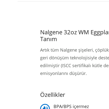
Nalgene 32oz WM Eggplan
Tanım
Artık tüm Nalgene şişeleri, çöplü
geri dönüşüm teknolojisiyle destek
edilmiştir (ISCC sertifikalı kütle 
emisyonlarını düşürür.
Özellikler
BPA/BPS içermez