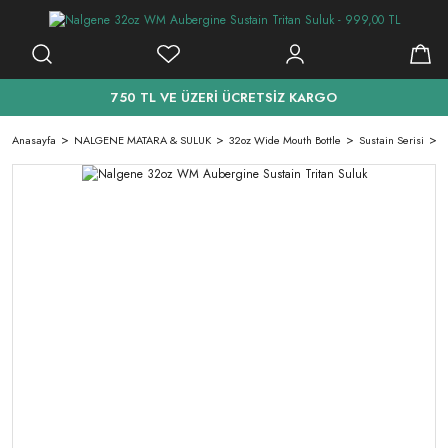
750 TL VE ÜZERİ ÜCRETSİZ KARGO
Anasayfa
NALGENE MATARA & SULUK
32oz Wide Mouth Bottle
Sustain Serisi
N