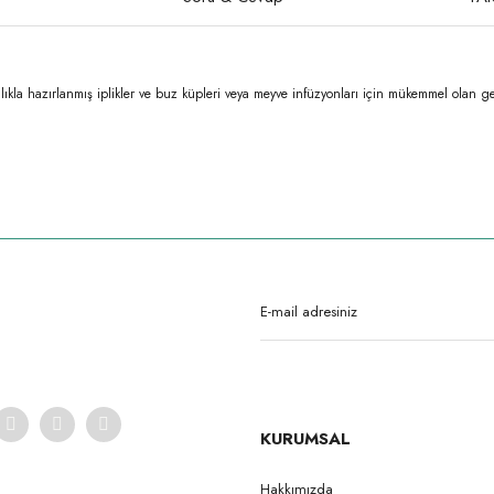
talıkla hazırlanmış iplikler ve buz küpleri veya meyve infüzyonları için mükemmel olan 
rda yetersiz gördüğünüz noktaları öneri formunu kullanarak tarafımıza iletebilirsi
Ürün hakkında henüz soru sorulmamış.
Bu ürüne ilk yorumu siz yapın!
Yorum Yaz
Soru Sor
KURUMSAL
Hakkımızda