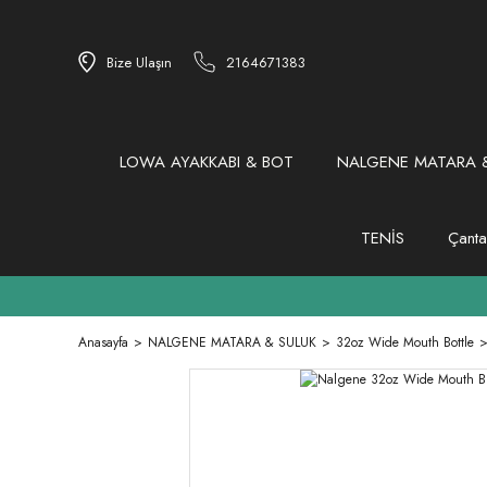
Bize Ulaşın
2164671383
LOWA AYAKKABI & BOT
NALGENE MATARA &
TENİS
Çanta
Anasayfa
NALGENE MATARA & SULUK
32oz Wide Mouth Bottle