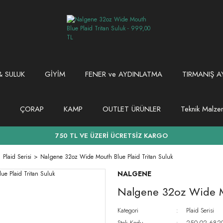
 SULUK
GİYİM
FENER ve AYDINLATMA
TIRMANIŞ A
ÇORAP
KAMP
OUTLET ÜRÜNLER
Teknik Malz
750 TL VE ÜZERİ ÜCRETSİZ KARGO
Plaid Serisi
Nalgene 32oz Wide Mouth Blue Plaid Tritan Suluk
NALGENE
Nalgene 32oz Wide Mo
Kategori
Plaid Serisi
Stok Kodu
250.02.6820