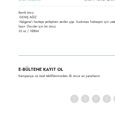
İkonik öncü
GENİŞ AĞIZ
Nalgene'i haritaya yerleştiren sevilen şişe. Sızdırmaz hidrasyon için us
hazır. Öncüler için bir öncü.
32 oz / 1000ml
Bu ürünün fiyat bilgisi, resim, ürün açıklamalarında ve diğer konula
Görüş ve önerileriniz için teşekkür ederiz.
Ürün resmi kalitesiz, bozuk veya görüntülenemiyor.
E-BÜLTENE KAYIT OL
Ürün açıklamasında eksik bilgiler bulunuyor.
Kampanya ve özel tekliflerimizden ilk önce siz yararlanın.
Ürün bilgilerinde hatalar bulunuyor.
Ürün fiyatı diğer sitelerden daha pahalı.
Bu ürüne benzer farklı alternatifler olmalı.