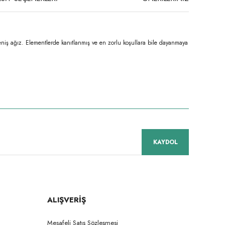
geniş ağız. Elementlerde kanıtlanmış ve en zorlu koşullara bile dayanmaya
niz.
KAYDOL
ALIŞVERİŞ
Mesafeli Satış Sözleşmesi