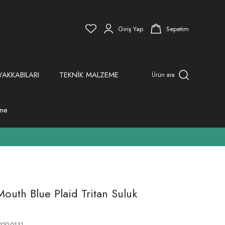
Giriş Yap
Sepetim
YAKKABILARI
TEKNİK MALZEME
Ürün ara
eme
uth Blue Plaid Tritan Suluk
20-0131