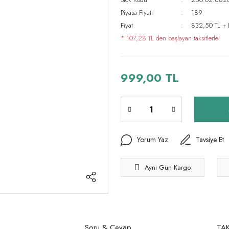
Piyasa Fiyatı
189
Fiyat
832,50 TL +
* 107,28 TL den başlayan taksitlerle!
999,00 TL
Yorum Yaz
Tavsiye Et
Aynı Gün Kargo
Soru & Cevap
TAK