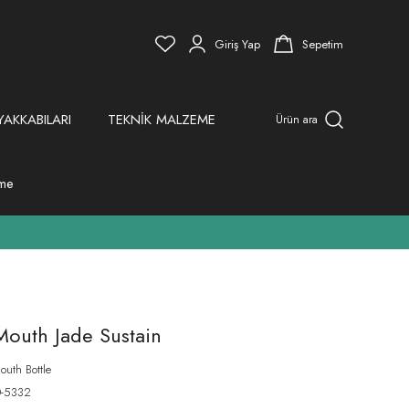
Giriş Yap
Sepetim
YAKKABILARI
TEKNİK MALZEME
Ürün ara
eme
outh Jade Sustain
uth Bottle
-5332