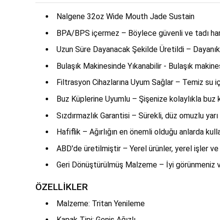
Nalgene 32oz Wide Mouth Jade Sustain
BPA/BPS içermez – Böylece güvenli ve tadı harika
Uzun Süre Dayanacak Şekilde Üretildi – Dayanıkl
Bulaşık Makinesinde Yıkanabilir - Bulaşık makin
Filtrasyon Cihazlarına Uyum Sağlar – Temiz su iç
Buz Küplerine Uyumlu – Şişenize kolaylıkla buz k
Sızdırmazlık Garantisi – Sürekli, düz omuzlu yarı p
Hafiflik – Ağırlığın en önemli olduğu anlarda kul
ABD'de üretilmiştir – Yerel ürünler, yerel işler v
Geri Dönüştürülmüş Malzeme – İyi görünmeniz ve
ÖZELLİKLER
Malzeme: Tritan Yenileme
Kapak Tipi: Geniş Ağızlı