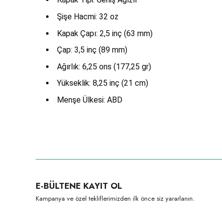
Şişe Hacmi: 32 oz
Kapak Çapı: 2,5 inç (63 mm)
Çap: 3,5 inç (89 mm)
Ağırlık: 6,25 ons (177,25 gr)
Yükseklik: 8,25 inç (21 cm)
Menşe Ülkesi: ABD
Bu ürünün fiyat bilgisi, resim, ürün açıklamalarında ve diğer konula
Görüş ve önerileriniz için teşekkür ederiz.
Ürün resmi kalitesiz, bozuk veya görüntülenemiyor.
E-BÜLTENE KAYIT OL
Ürün açıklamasında eksik bilgiler bulunuyor.
Kampanya ve özel tekliflerimizden ilk önce siz yararlanın.
Ürün bilgilerinde hatalar bulunuyor.
Ürün fiyatı diğer sitelerden daha pahalı.