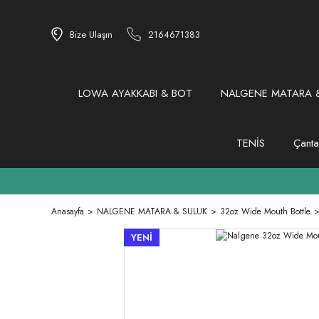
Bize Ulaşın
2164671383
LOWA AYAKKABI & BOT
NALGENE MATARA &
TENİS
Çanta
Anasayfa
NALGENE MATARA & SULUK
32oz Wide Mouth Bottle
YENİ