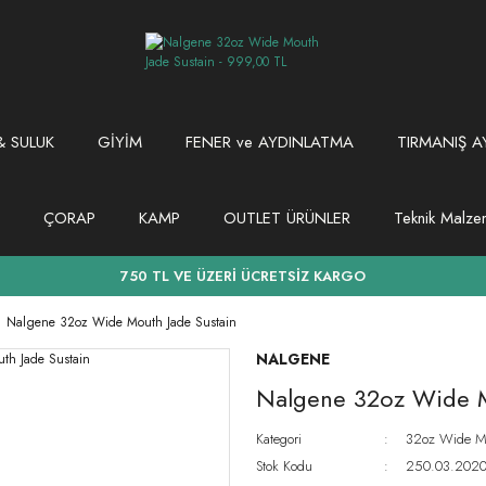
 SULUK
GİYİM
FENER ve AYDINLATMA
TIRMANIŞ A
ÇORAP
KAMP
OUTLET ÜRÜNLER
Teknik Malz
750 TL VE ÜZERİ ÜCRETSİZ KARGO
Nalgene 32oz Wide Mouth Jade Sustain
NALGENE
Nalgene 32oz Wide M
Kategori
32oz Wide Mo
Stok Kodu
250.03.2020