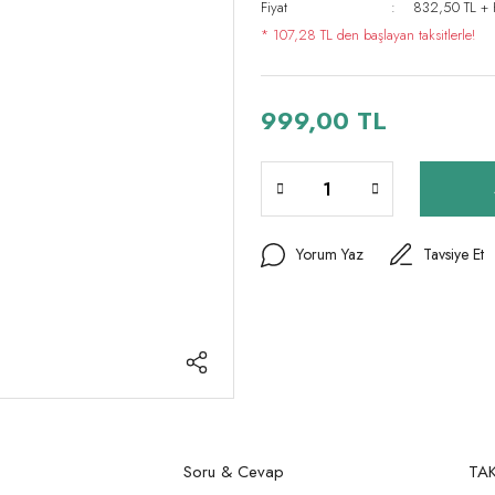
Fiyat
832,50 TL +
* 107,28 TL den başlayan taksitlerle!
999,00 TL
Yorum Yaz
Tavsiye Et
Soru & Cevap
TAK