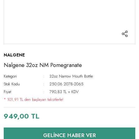
NALGENE
Nalgene 32oz NM Pomegranate
Kategori
32oz Narrow Mouth Bottle
Stok Kodu
250.06.2078-2065
Fiyat
790,83 TL + KDV
* 101,91 TL den başlayan taksitlerle!
949,00 TL
GELİNCE HABER VER