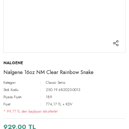
NALGENE
Nalgene 16oz NM Clear Rainbow Snake
Kategori
Classic Serisi
Stok Kodu
250.19.682023-0013
Piyasa Fiyatı
189
Fiyat
774,17 TL + KDV
* 99,77 TL den başlayan taksitlerle!
929,00 TL