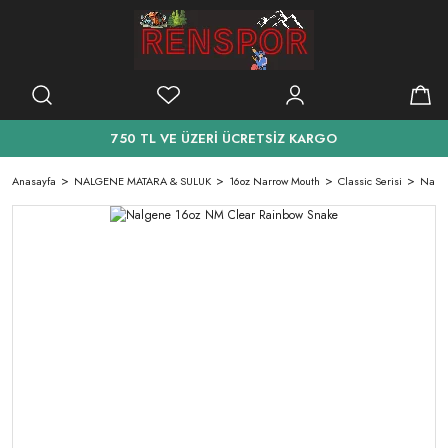
750 TL VE ÜZERİ ÜCRETSİZ KARGO
Anasayfa
NALGENE MATARA & SULUK
16oz Narrow Mouth
Classic Serisi
Nalge