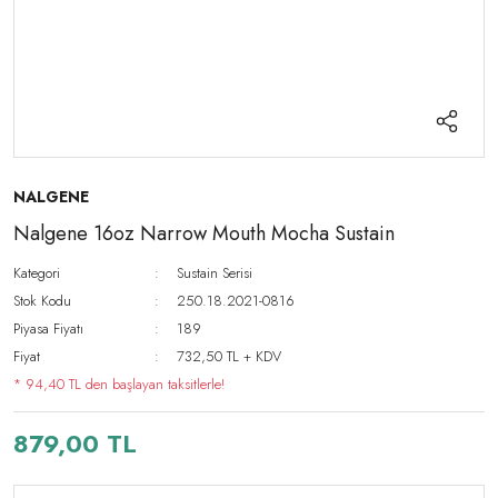
NALGENE
Nalgene 16oz Narrow Mouth Mocha Sustain
Kategori
Sustain Serisi
Stok Kodu
250.18.2021-0816
Piyasa Fiyatı
189
Fiyat
732,50 TL + KDV
* 94,40 TL den başlayan taksitlerle!
879,00 TL