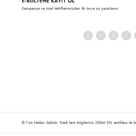
E-BÜLTENE KAYIT OL
Ürün açıklamasında eksik bilgiler bulunuyor.
Kampanya ve özel tekliflerimizden ilk önce siz yararlanın.
Ürün bilgilerinde hatalar bulunuyor.
Ürün fiyatı diğer sitelerden daha pahalı.
Bu ürüne benzer farklı alternatifler olmalı.
© Tüm Hakları Saklıdır. Kredi kartı bilgileriniz 256bit SSL sertifikası ile 