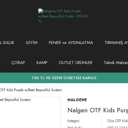
 SULUK
GİYİM
FENER ve AYDINLATMA
TIRMANIŞ A
ÇORAP
KAMP
OUTLET ÜRÜNLER
Teknik Malz
750 TL VE ÜZERİ ÜCRETSİZ KARGO
TF Kids Purple w/Beet Beyoutiful Sustain
NALGENE
Nalgen OTF Kids Purp
Kategori
12oz OTF Kid
Stok Kodu
250.11.1263