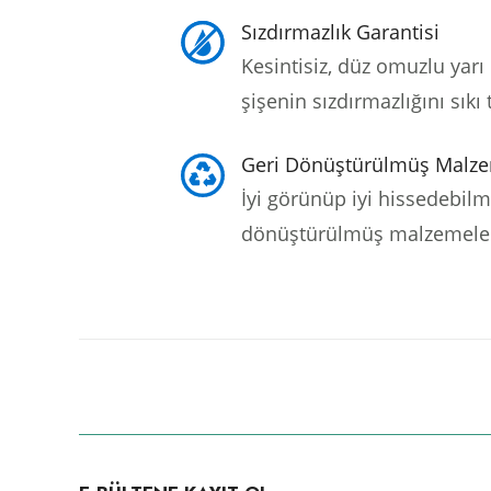
Sızdırmazlık Garantisi
Kesintisiz, düz omuzlu yarı 
şişenin sızdırmazlığını sıkı 
Geri Dönüştürülmüş Malz
İyi görünüp iyi hissedebilm
dönüştürülmüş malzemelerd
Bu ürünün fiyat bilgisi, resim, ürün açıklamalarında ve diğer konula
Görüş ve önerileriniz için teşekkür ederiz.
Ürün resmi kalitesiz, bozuk veya görüntülenemiyor.