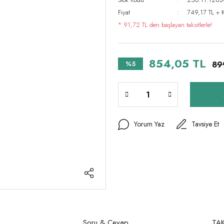
Fiyat
749,17 TL + 
* 91,72 TL den başlayan taksitlerle!
854,05 TL
%5
89
Yorum Yaz
Tavsiye Et
Soru & Cevap
TAK