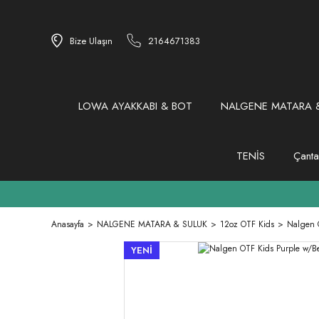
Bize Ulaşın
2164671383
LOWA AYAKKABI & BOT
NALGENE MATARA &
TENİS
Çanta
Anasayfa
NALGENE MATARA & SULUK
12oz OTF Kids
Nalgen O
YENİ