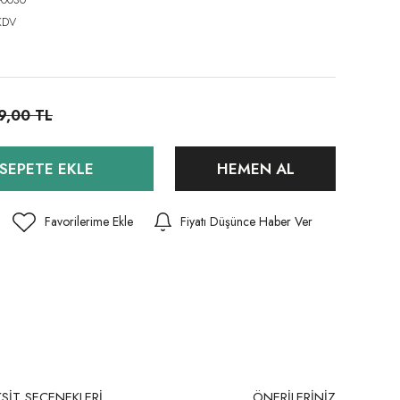
KDV
9,00 TL
SEPETE EKLE
HEMEN AL
Fiyatı Düşünce Haber Ver
SİT SEÇENEKLERİ
ÖNERİLERİNİZ