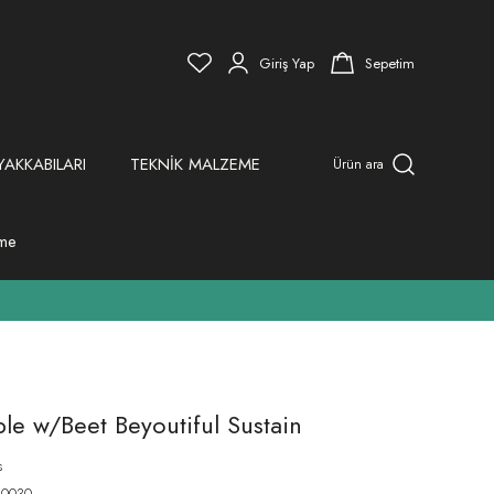
Giriş Yap
Sepetim
YAKKABILARI
TEKNİK MALZEME
Ürün ara
eme
le w/Beet Beyoutiful Sustain
s
-0030