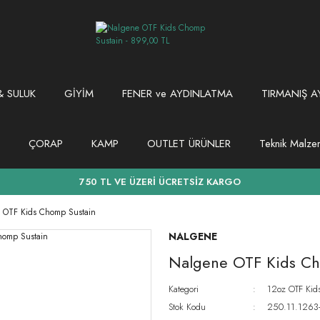
 SULUK
GİYİM
FENER ve AYDINLATMA
TIRMANIŞ A
ÇORAP
KAMP
OUTLET ÜRÜNLER
Teknik Malz
750 TL VE ÜZERİ ÜCRETSİZ KARGO
 OTF Kids Chomp Sustain
NALGENE
Nalgene OTF Kids Ch
Kategori
12oz OTF Kid
Stok Kodu
250.11.1263