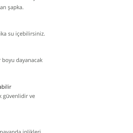
lan şapka.
ka su içebilirsiniz.
r boyu dayanacak
bilir
 güvenlidir ve
payanda iplikleri,