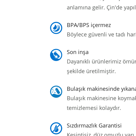
anlamına gelir.
Çin'de yapı
BPA/BPS içermez
Böylece güvenli ve tadı hari
Son inşa
Dayanıklı ürünlerimiz ömü
şekilde üretilmiştir.
Bulaşık makinesinde yıkana
Bulaşık makinesine koymak
temizlemesi kolaydır.
Sızdırmazlık Garantisi
Kesintisiz, düz omuzlu yarı 