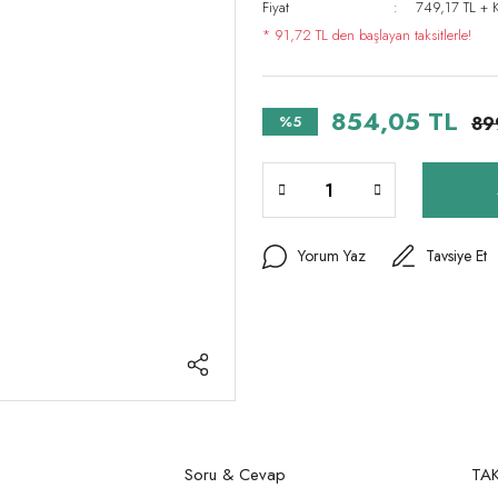
Fiyat
749,17 TL + 
* 91,72 TL den başlayan taksitlerle!
854,05 TL
%5
89
Yorum Yaz
Tavsiye Et
Soru & Cevap
TAK