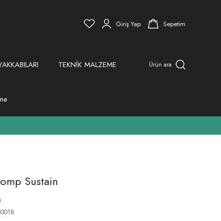
Giriş Yap
Sepetim
YAKKABILARI
TEKNİK MALZEME
Ürün ara
eme
omp Sustain
s
-0018