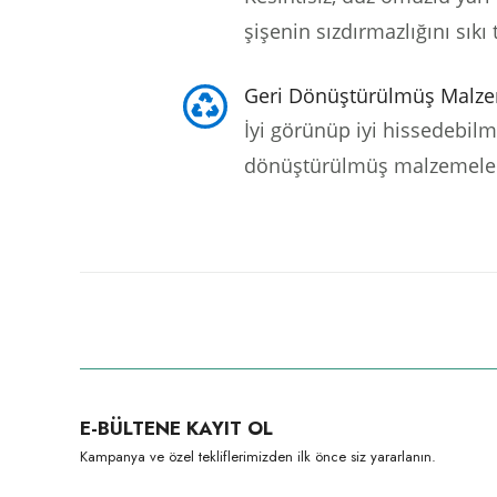
şişenin sızdırmazlığını sıkı 
Geri Dönüştürülmüş Malz
İyi görünüp iyi hissedebilm
dönüştürülmüş malzemelerd
Bu ürünün fiyat bilgisi, resim, ürün açıklamalarında ve diğer konula
Görüş ve önerileriniz için teşekkür ederiz.
Ürün resmi kalitesiz, bozuk veya görüntülenemiyor.
E-BÜLTENE KAYIT OL
Ürün açıklamasında eksik bilgiler bulunuyor.
Kampanya ve özel tekliflerimizden ilk önce siz yararlanın.
Ürün bilgilerinde hatalar bulunuyor.
Ürün fiyatı diğer sitelerden daha pahalı.