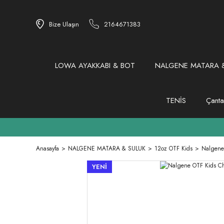
Bize Ulaşın
2164671383
LOWA AYAKKABI & BOT
NALGENE MATARA &
TENİS
Çanta
Anasayfa
NALGENE MATARA & SULUK
12oz OTF Kids
Nalgene
YENİ