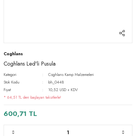
Coghlans
Coghlans Led'li Pusula
Kategori
Coghlans Kamp Malzemeleri
Stok Kodu
bh_0448
Fiyat
10,52 USD + KDV
* 64,51 TL den başlayan taksitlerle!
600,71 TL