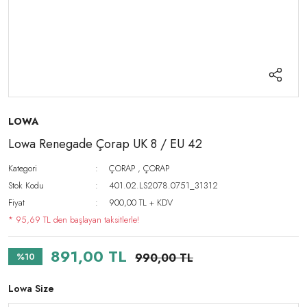
LOWA
Lowa Renegade Çorap UK 8 / EU 42
Kategori
ÇORAP
,
ÇORAP
Stok Kodu
401.02.LS2078.0751_31312
Fiyat
900,00 TL + KDV
* 95,69 TL den başlayan taksitlerle!
891,00 TL
%10
990,00 TL
Lowa Size