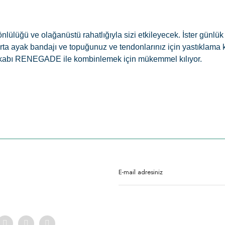
ü ve olağanüstü rahatlığıyla sizi etkileyecek. İster günlük amaç
nı, orta ayak bandajı ve topuğunuz ve tendonlarınız için yastık
akkabı RENEGADE ile kombinlemek için mükemmel kılıyor.
rda yetersiz gördüğünüz noktaları öneri formunu kullanarak tarafımıza iletebilirsi
Ürün hakkında henüz soru sorulmamış.
Bu ürüne ilk yorumu siz yapın!
Yorum Yaz
Soru Sor