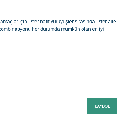
lar için, ister hafif yürüyüşler sırasında, ister aile
lama kombinasyonu her durumda mümkün olan en iyi
niz.
KAYDOL