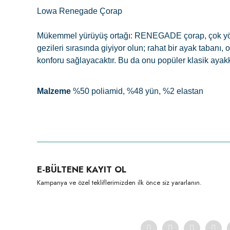
Lowa Renegade Çorap
Mükemmel yürüyüş ortağı: RENEGADE çorap, çok yönlülüğ
gezileri sırasında giyiyor olun; rahat bir ayak taba
konforu sağlayacaktır. Bu da onu popüler klasik ay
Malzeme
%50 poliamid, %48 yün, %2 elastan
Bu ürünün fiyat bilgisi, resim, ürün açıklamalarında ve diğer konula
Görüş ve önerileriniz için teşekkür ederiz.
Ürün resmi kalitesiz, bozuk veya görüntülenemiyor.
E-BÜLTENE KAYIT OL
Ürün açıklamasında eksik bilgiler bulunuyor.
Kampanya ve özel tekliflerimizden ilk önce siz yararlanın.
Ürün bilgilerinde hatalar bulunuyor.
Ürün fiyatı diğer sitelerden daha pahalı.
Bu ürüne benzer farklı alternatifler olmalı.