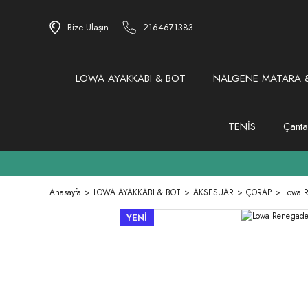
Bize Ulaşın
2164671383
LOWA AYAKKABI & BOT
NALGENE MATARA &
TENİS
Çanta
Anasayfa
LOWA AYAKKABI & BOT
AKSESUAR
ÇORAP
Lowa 
YENİ