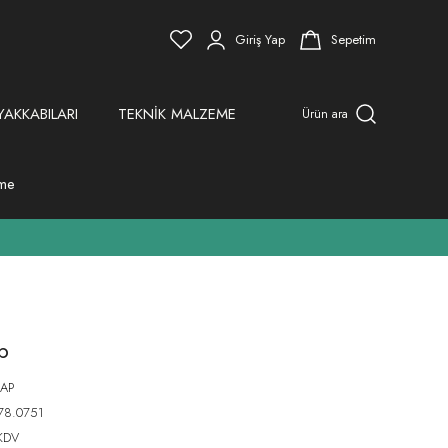
Giriş Yap
Sepetim
YAKKABILARI
TEKNİK MALZEME
Ürün ara
eme
p
AP
78.0751
KDV