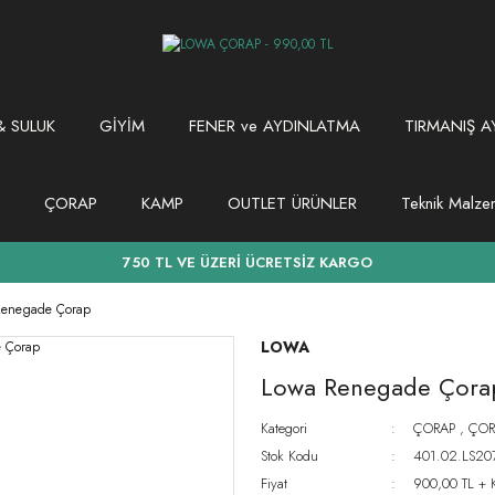
 SULUK
GİYİM
FENER ve AYDINLATMA
TIRMANIŞ A
ÇORAP
KAMP
OUTLET ÜRÜNLER
Teknik Malz
750 TL VE ÜZERİ ÜCRETSİZ KARGO
Renegade Çorap
LOWA
Lowa Renegade Çora
Kategori
ÇORAP
,
ÇOR
Stok Kodu
401.02.LS20
Fiyat
900,00 TL + 