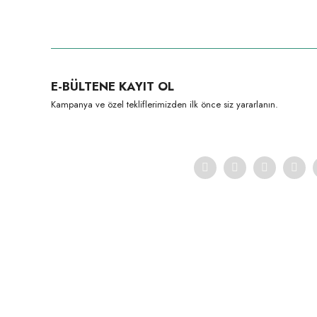
Bu ürünün fiyat bilgisi, resim, ürün açıklamalarında ve diğer konula
Görüş ve önerileriniz için teşekkür ederiz.
Ürün resmi kalitesiz, bozuk veya görüntülenemiyor.
E-BÜLTENE KAYIT OL
Ürün açıklamasında eksik bilgiler bulunuyor.
Kampanya ve özel tekliflerimizden ilk önce siz yararlanın.
Ürün bilgilerinde hatalar bulunuyor.
Ürün fiyatı diğer sitelerden daha pahalı.
Bu ürüne benzer farklı alternatifler olmalı.