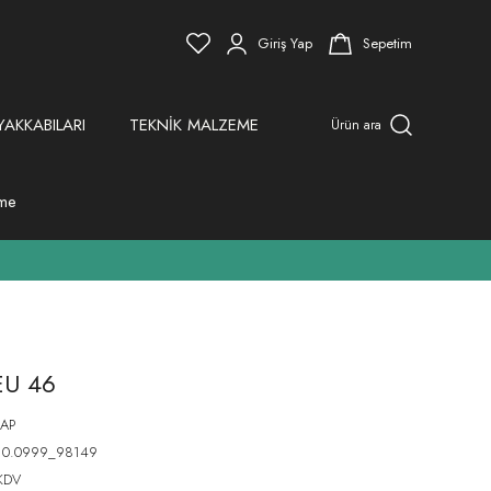
Giriş Yap
Sepetim
YAKKABILARI
TEKNİK MALZEME
Ürün ara
eme
EU 46
AP
910.0999_98149
KDV