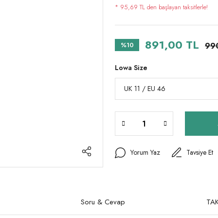
* 95,69 TL den başlayan taksitlerle!
891,00 TL
%10
99
Lowa Size
Yorum Yaz
Tavsiye Et
Soru & Cevap
TAK