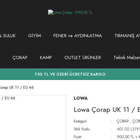
 SULUK
GİYİM
FENER ve AYDINLATMA
TIRMANIŞ A
ÇORAP
KAMP
OUTLET ÜRÜNLER
Teknik Malz
750 TL VE ÜZERİ ÜCRETSİZ KARGO
Çorap UK 11 / EU 46
LOWA
Lowa Çorap UK 11 / 
Kategori
ÇORAP
,
ÇOR
Stok Kodu
401.02.LS1
Fiyat
900,00 TL + 