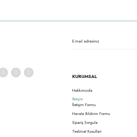
rda yetersiz gördüğünüz noktaları öneri formunu kullanarak tarafımıza iletebilirsi
Ürün hakkında henüz soru sorulmamış.
Bu ürüne ilk yorumu siz yapın!
Yorum Yaz
Soru Sor
KURUMSAL
Hakkımızda
İletişim
Gönder
İletişim Formu
Havale Bildirim Formu
Sipariş Sorgula
Teslimat Kosullari