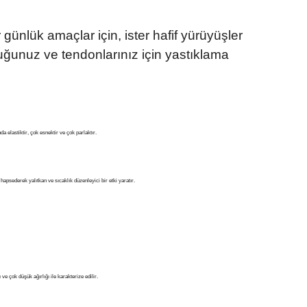
 günlük amaçlar için, ister hafif yürüyüşler
opuğunuz ve tendonlarınız için yastıklama
a elastiktir, çok esnektir ve çok parlaktır.
hapsederek yalıtkan ve sıcaklık düzenleyici bir etki yaratır.
e çok düşük ağırlığı ile karakterize edilir.