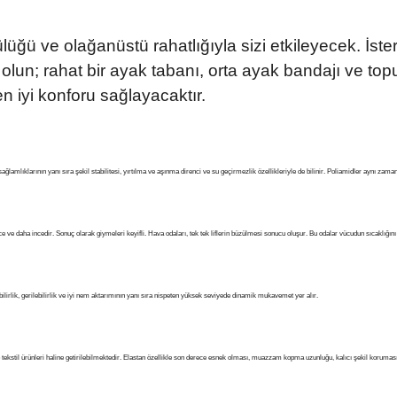
lüğü ve olağanüstü rahatlığıyla sizi etkileyecek. İster
yor olun; rahat bir ayak tabanı, orta ayak bandajı ve t
iyi konforu sağlayacaktır.
ğlamlıklarının yanı sıra şekil stabilitesi, yırtılma ve aşınma direnci ve su geçirmezlik özellikleriyle de bilinir. Poliamidler aynı zamand
 ve daha incedir. Sonuç olarak giymeleri keyifli. Hava odaları, tek tek liflerin büzülmesi sonucu oluşur. Bu odalar vücudun sıcaklığını 
ilirlik, gerilebilirlik ve iyi nem aktarımının yanı sıra nispeten yüksek seviyede dinamik mukavemet yer alır.
p tekstil ürünleri haline getirilebilmektedir. Elastan özellikle son derece esnek olması, muazzam kopma uzunluğu, kalıcı şekil koruması v