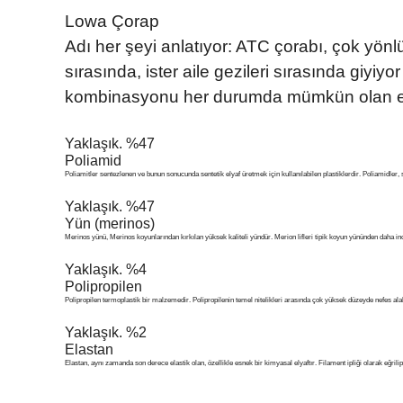
Lowa Çorap
Adı her şeyi anlatıyor: ATC çorabı, çok yönlü
sırasında, ister aile gezileri sırasında giyi
kombinasyonu her durumda mümkün olan en 
Yaklaşık. %47
Poliamid
Poliamitler sentezlenen ve bunun sonucunda sentetik elyaf üretmek için kullanılabilen plastiklerdir. Poliamidler, sa
Yaklaşık. %47
Yün (merinos)
Merinos yünü, Merinos koyunlarından kırkılan yüksek kaliteli yündür. Merion lifleri tipik koyun yününden daha ince
Yaklaşık. %4
Polipropilen
Polipropilen termoplastik bir malzemedir. Polipropilenin temel nitelikleri arasında çok yüksek düzeyde nefes alab
Yaklaşık. %2
Elastan
Elastan, aynı zamanda son derece elastik olan, özellikle esnek bir kimyasal elyaftır. Filament ipliği olarak eğrili