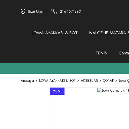
Bize Ulaşın
2164671383
LOWA AYAKKABI & BOT
NALGENE MATARA &
TENİS
Çanta
Anasayfa
LOWA AYAKKABI & BOT
AKSESUAR
ÇORAP
Lowa 
YENİ