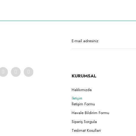
rda yetersiz gördüğünüz noktaları öneri formunu kullanarak tarafımıza iletebilirsi
Ürün hakkında henüz soru sorulmamış.
Bu ürüne ilk yorumu siz yapın!
Yorum Yaz
Soru Sor
KURUMSAL
Hakkımızda
İletişim
Gönder
İletişim Formu
Havale Bildirim Formu
Sipariş Sorgula
Teslimat Kosullari