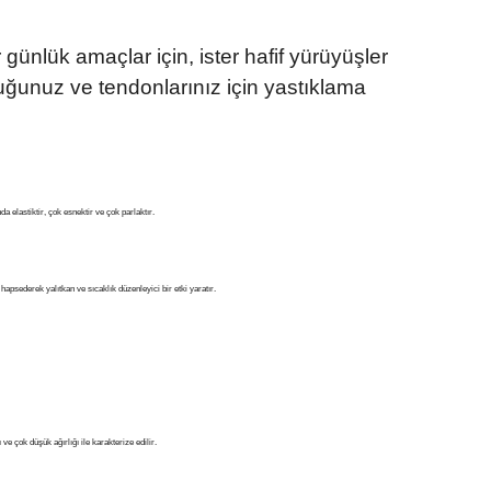
 günlük amaçlar için, ister hafif yürüyüşler
opuğunuz ve tendonlarınız için yastıklama
a elastiktir, çok esnektir ve çok parlaktır.
hapsederek yalıtkan ve sıcaklık düzenleyici bir etki yaratır.
e çok düşük ağırlığı ile karakterize edilir.