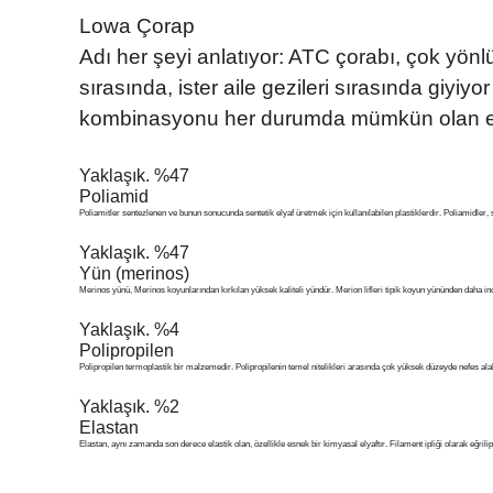
Lowa Çorap
Adı her şeyi anlatıyor: ATC çorabı, çok yönlü
sırasında, ister aile gezileri sırasında giyi
kombinasyonu her durumda mümkün olan en 
Yaklaşık. %47
Poliamid
Poliamitler sentezlenen ve bunun sonucunda sentetik elyaf üretmek için kullanılabilen plastiklerdir. Poliamidler, sa
Yaklaşık. %47
Yün (merinos)
Merinos yünü, Merinos koyunlarından kırkılan yüksek kaliteli yündür. Merion lifleri tipik koyun yününden daha ince
Yaklaşık. %4
Polipropilen
Polipropilen termoplastik bir malzemedir. Polipropilenin temel nitelikleri arasında çok yüksek düzeyde nefes alab
Yaklaşık. %2
Elastan
Elastan, aynı zamanda son derece elastik olan, özellikle esnek bir kimyasal elyaftır. Filament ipliği olarak eğrili