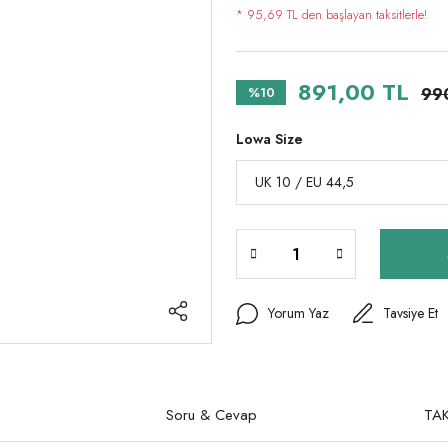
* 95,69 TL den başlayan taksitlerle!
891,00 TL
%10
99
Lowa Size
Yorum Yaz
Tavsiye Et
Soru & Cevap
TAK