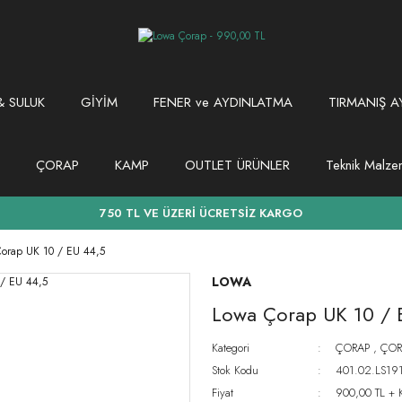
 SULUK
GİYİM
FENER ve AYDINLATMA
TIRMANIŞ A
ÇORAP
KAMP
OUTLET ÜRÜNLER
Teknik Malz
750 TL VE ÜZERİ ÜCRETSİZ KARGO
Çorap UK 10 / EU 44,5
LOWA
Lowa Çorap UK 10 / 
Kategori
ÇORAP
,
ÇOR
Stok Kodu
401.02.LS1
Fiyat
900,00 TL + 