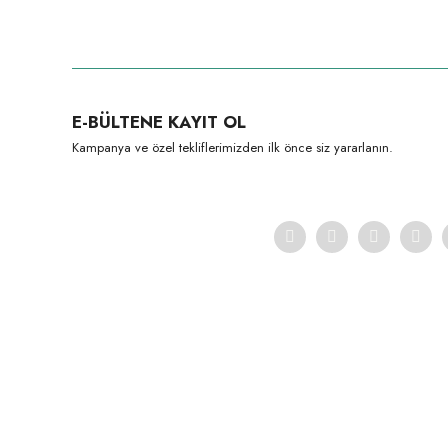
Bu ürünün fiyat bilgisi, resim, ürün açıklamalarında ve diğer konula
Görüş ve önerileriniz için teşekkür ederiz.
Ürün resmi kalitesiz, bozuk veya görüntülenemiyor.
E-BÜLTENE KAYIT OL
Ürün açıklamasında eksik bilgiler bulunuyor.
Kampanya ve özel tekliflerimizden ilk önce siz yararlanın.
Ürün bilgilerinde hatalar bulunuyor.
Ürün fiyatı diğer sitelerden daha pahalı.
Bu ürüne benzer farklı alternatifler olmalı.