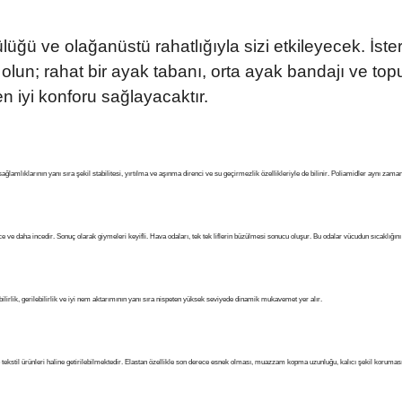
lüğü ve olağanüstü rahatlığıyla sizi etkileyecek. İster
yor olun; rahat bir ayak tabanı, orta ayak bandajı ve t
iyi konforu sağlayacaktır.
ğlamlıklarının yanı sıra şekil stabilitesi, yırtılma ve aşınma direnci ve su geçirmezlik özellikleriyle de bilinir. Poliamidler aynı zamand
 ve daha incedir. Sonuç olarak giymeleri keyifli. Hava odaları, tek tek liflerin büzülmesi sonucu oluşur. Bu odalar vücudun sıcaklığını 
ilirlik, gerilebilirlik ve iyi nem aktarımının yanı sıra nispeten yüksek seviyede dinamik mukavemet yer alır.
p tekstil ürünleri haline getirilebilmektedir. Elastan özellikle son derece esnek olması, muazzam kopma uzunluğu, kalıcı şekil koruması v