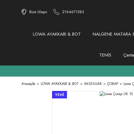
Bize Ulaşın
2164671383
LOWA AYAKKABI & BOT
NALGENE MATARA &
TENİS
Çanta
Anasayfa
LOWA AYAKKABI & BOT
AKSESUAR
ÇORAP
Lowa 
YENİ