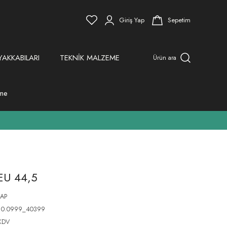
Giriş Yap
Sepetim
YAKKABILARI
TEKNİK MALZEME
Ürün ara
eme
EU 44,5
AP
910.0999_40399
KDV