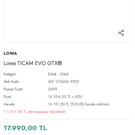
LOWA
Lowa TICAM EVO GTX®
Kategori
Erkek
,
Erkek
Stok Kodu
401.210606.9903
Piyasa Fiyatı
3699
Fiyat
16.354,55 TL + KDV
Havale
16.191,00 TL (%10,00 havale indirimi)
* 1.931,98 TL den başlayan taksitlerle!
17.990,00 TL