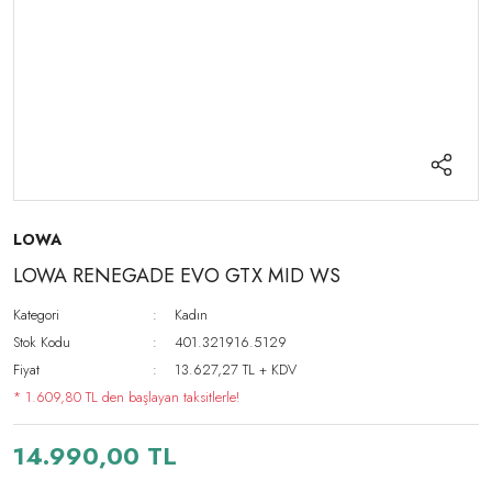
LOWA
LOWA RENEGADE EVO GTX MID WS
Kategori
Kadın
Stok Kodu
401.321916.5129
Fiyat
13.627,27 TL + KDV
* 1.609,80 TL den başlayan taksitlerle!
14.990,00 TL