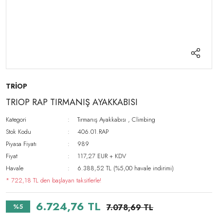
TRİOP
TRIOP RAP TIRMANIŞ AYAKKABISI
Kategori
Tırmanış Ayakkabısı
,
Climbing
Stok Kodu
406.01.RAP
Piyasa Fiyatı
989
Fiyat
117,27 EUR + KDV
Havale
6.388,52 TL (%5,00 havale indirimi)
* 722,18 TL den başlayan taksitlerle!
6.724,76 TL
%5
7.078,69 TL