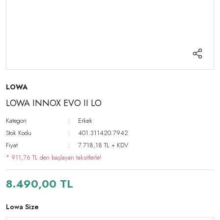
LOWA
LOWA INNOX EVO II LO
Kategori
Erkek
Stok Kodu
401.311420.7942
Fiyat
7.718,18 TL + KDV
* 911,76 TL den başlayan taksitlerle!
8.490,00 TL
Lowa Size