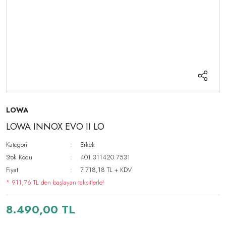
LOWA
LOWA INNOX EVO II LO
Kategori
Erkek
Stok Kodu
401.311420.7531
Fiyat
7.718,18 TL + KDV
* 911,76 TL den başlayan taksitlerle!
8.490,00 TL