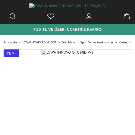
750 TL VE ÜZERİ ÜCRETSİZ KARGO
Anasayfa
LOWA AYAKKABI & BOT
Dört Mevsim Spor Bot ve Ayakkabılar
Kadın
L
YENİ