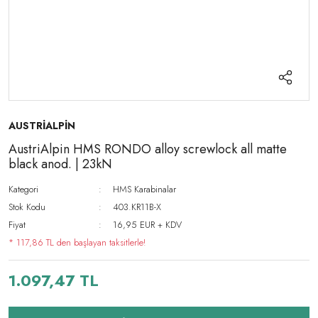
AUSTRİALPİN
AustriAlpin HMS RONDO alloy screwlock all matte
black anod. | 23kN
Kategori
HMS Karabinalar
Stok Kodu
403.KR11B-X
Fiyat
16,95 EUR + KDV
* 117,86 TL den başlayan taksitlerle!
1.097,47 TL