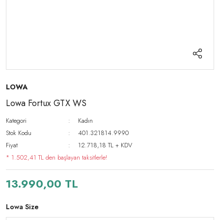
LOWA
Lowa Fortux GTX WS
Kategori
Kadın
Stok Kodu
401.321814.9990
Fiyat
12.718,18 TL + KDV
* 1.502,41 TL den başlayan taksitlerle!
13.990,00 TL
Lowa Size