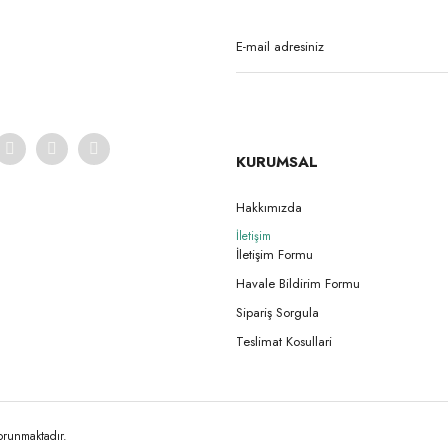
Yorum Yaz
Soru Sor
KURUMSAL
Hakkımızda
İletişim
Gönder
İletişim Formu
Havale Bildirim Formu
Sipariş Sorgula
Teslimat Kosullari
korunmaktadır.