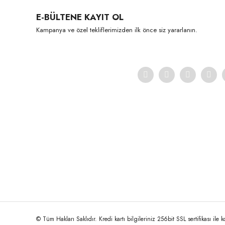
Ürün resmi kalitesiz, bozuk veya görüntülenemiyor.
E-BÜLTENE KAYIT OL
Ürün açıklamasında eksik bilgiler bulunuyor.
Kampanya ve özel tekliflerimizden ilk önce siz yararlanın.
Ürün bilgilerinde hatalar bulunuyor.
Ürün fiyatı diğer sitelerden daha pahalı.
Bu ürüne benzer farklı alternatifler olmalı.
© Tüm Hakları Saklıdır. Kredi kartı bilgileriniz 256bit SSL sertifikası ile 