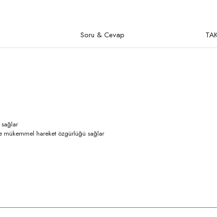
Soru & Cevap
TAK
 sağlar
inde mükemmel hareket özgürlüğü sağlar
rda yetersiz gördüğünüz noktaları öneri formunu kullanarak tarafımıza iletebilirsi
Ürün hakkında henüz soru sorulmamış.
Bu ürüne ilk yorumu siz yapın!