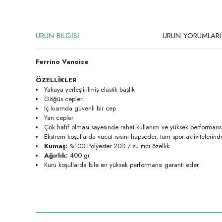
ÜRÜN BİLGİSİ
ÜRÜN YORUMLARI
Ferrino Vanoise
ÖZELLİKLER
Yakaya yerleştirilmiş elastik başlık
Göğüs cepleri
İç kısımda güvenli bir cep
Yan cepler
Çok hafif olması sayesinde rahat kullanım ve yüksek performans
Ekstrem koşullarda vücut ısısını hapseder, tüm spor aktiviteler
Kumaş:
%100 Polyester 20D / su itici özellik
Ağırlık:
400 gr
Kuru koşullarda bile en yüksek performansı garanti eder
Bu ürünün fiyat bilgisi, resim, ürün açıklamalarında ve diğer konula
Görüş ve önerileriniz için teşekkür ederiz.