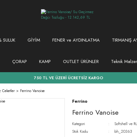
 SULUK
GİYİM
FENER ve AYDINLATMA
TIRMANIŞ A
ÇORAP
KAMP
OUTLET ÜRÜNLER
Teknik Malz
750 TL VE ÜZERİ ÜCRETSİZ KARGO
 Ceketler
Ferrino Vanoise
Ferrino
Ferrino Vanoise
Kategori
Softshell ve 
Stok Kodu
bh_20363