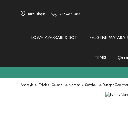
Bize Ulaşın
2164671383
LOWA AYAKKABI & BOT
NALGENE MATARA &
TENİS
Çanta
Anasayfa
Erkek
Ceketler ve Montlar
Softshell ve Rüzgar Geçirmez