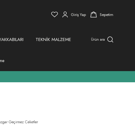
Giriş Yap
Sepetim
YAKKABILARI
TEKNİK MALZEME
Ürün ara
eme
Rüzgar Geçirmez Ceketler