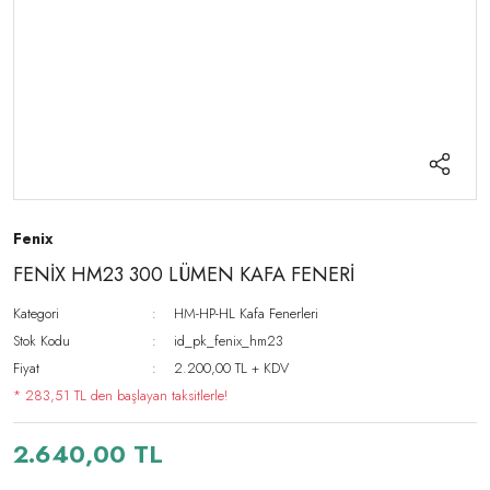
Fenix
FENİX HM23 300 LÜMEN KAFA FENERİ
Kategori
HM-HP-HL Kafa Fenerleri
Stok Kodu
id_pk_fenix_hm23
Fiyat
2.200,00 TL + KDV
* 283,51 TL den başlayan taksitlerle!
2.640,00 TL