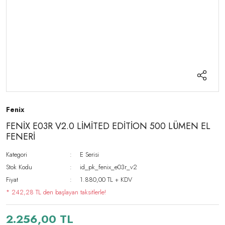
Fenix
FENİX E03R V2.0 LİMİTED EDİTİON 500 LÜMEN EL
FENERİ
Kategori
E Serisi
Stok Kodu
id_pk_fenix_e03r_v2
Fiyat
1.880,00 TL + KDV
* 242,28 TL den başlayan taksitlerle!
2.256,00 TL