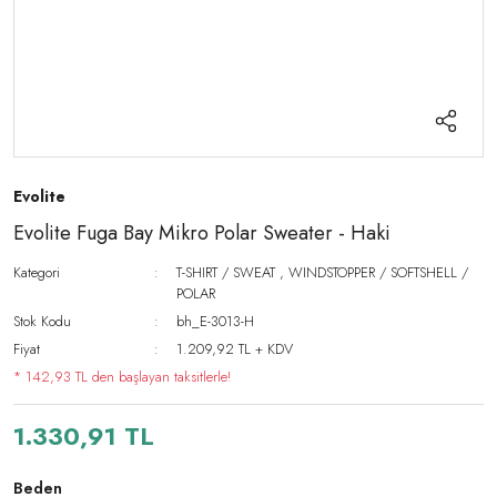
Evolite
Evolite Fuga Bay Mikro Polar Sweater - Haki
Kategori
T-SHIRT / SWEAT
,
WINDSTOPPER / SOFTSHELL /
POLAR
Stok Kodu
bh_E-3013-H
Fiyat
1.209,92 TL + KDV
* 142,93 TL den başlayan taksitlerle!
1.330,91 TL
Beden