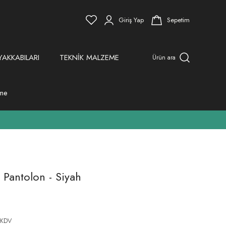
Giriş Yap
Sepetim
YAKKABILARI
TEKNİK MALZEME
Ürün ara
eme
l Pantolon - Siyah
 KDV