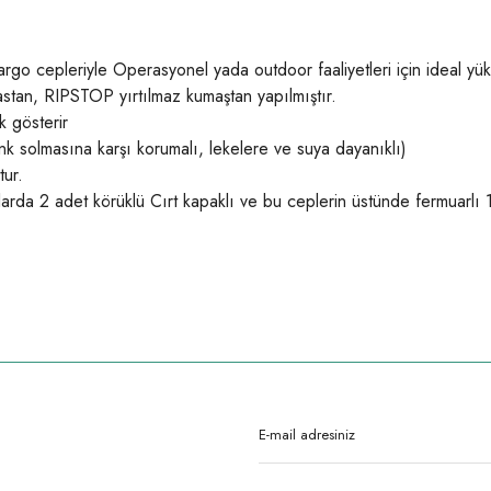
argo cepleriyle Operasyonel yada outdoor faaliyetleri için ideal yük
stan, RIPSTOP yırtılmaz kumaştan yapılmıştır.
k gösterir
k solmasına karşı korumalı, lekelere ve suya dayanıklı)
tur.
larda 2 adet körüklü Cırt kapaklı ve bu ceplerin üstünde fermuarlı 1
rda yetersiz gördüğünüz noktaları öneri formunu kullanarak tarafımıza iletebilirsi
Ürün hakkında henüz soru sorulmamış.
Bu ürüne ilk yorumu siz yapın!
Yorum Yaz
Soru Sor