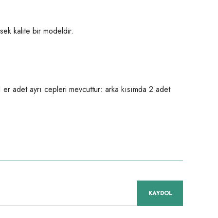
sek kalite bir modeldir.
 er adet ayrı cepleri mevcuttur: a
rka kısımda 2 adet
niz.
KAYDOL