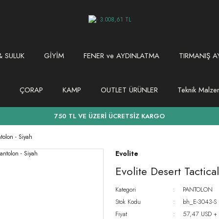
 SULUK
GİYİM
FENER ve AYDINLATMA
TIRMANIŞ A
ÇORAP
KAMP
OUTLET ÜRÜNLER
Teknik Malz
750 TL VE ÜZERİ ÜCRETSİZ KARGO
ntolon - Siyah
Evolite
Evolite Desert Tactica
Kategori
PANTOLON
Stok Kodu
bh_E-3043-S
Fiyat
57,47 USD +