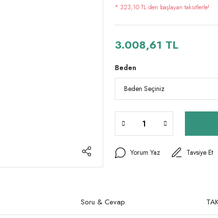
* 323,10 TL den başlayan taksitlerle!
3.008,61 TL
Beden
Yorum Yaz
Tavsiye Et
Soru & Cevap
TAK