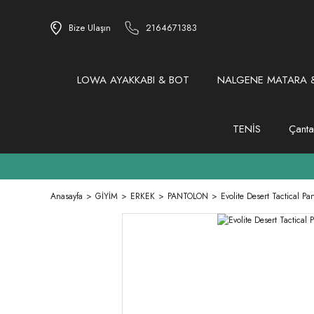
Bize Ulaşın
2164671383
LOWA AYAKKABI & BOT
NALGENE MATARA &
TENİS
Çanta
Anasayfa
GİYİM
ERKEK
PANTOLON
Evolite Desert Tactical Pa