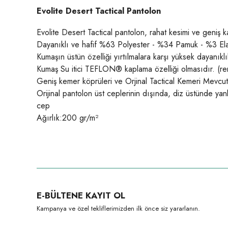
Evolite Desert Tactical Pantolon
Evolite Desert Tactical pantolon, rahat kesimi ve geniş k
Dayanıklı ve hafif %63 Polyester - %34 Pamuk - %3 Ela
Kumaşın üstün özelliği yırtılmalara karşı yüksek dayanıklı
Kumaş Su itici TEFLON® kaplama özelliği olmasıdır. (ren
Geniş kemer köprüleri ve Orjinal Tactical Kemeri Mevcut
Orijinal pantolon üst ceplerinin dışında, diz üstünde yan
cep
Ağırlık:200 gr/m²
Bu ürünün fiyat bilgisi, resim, ürün açıklamalarında ve diğer konula
Görüş ve önerileriniz için teşekkür ederiz.
Ürün resmi kalitesiz, bozuk veya görüntülenemiyor.
E-BÜLTENE KAYIT OL
Ürün açıklamasında eksik bilgiler bulunuyor.
Kampanya ve özel tekliflerimizden ilk önce siz yararlanın.
Ürün bilgilerinde hatalar bulunuyor.
Ürün fiyatı diğer sitelerden daha pahalı.