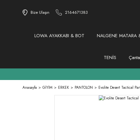
Bize Ulaşın
2164671383
LOWA AYAKKABI & BOT
NALGENE MATARA &
TENİS
Çanta
Anasayfa
GİYİM
ERKEK
PANTOLON
Evolite Desert Tactical Pan