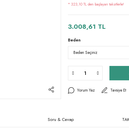
* 323,10 TL den başlayan taksitlerle!
3.008,61 TL
Beden
Yorum Yaz
Tavsiye Et
Soru & Cevap
TAK