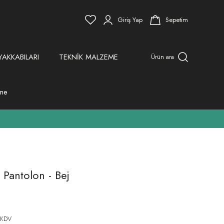
Giriş Yap
Sepetim
YAKKABILARI
TEKNİK MALZEME
Ürün ara
eme
l Pantolon - Bej
 KDV