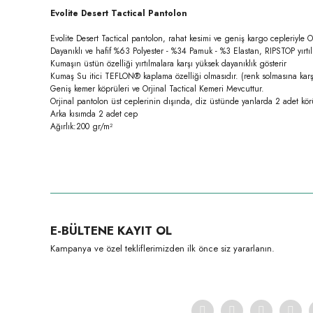
Evolite Desert Tactical Pantolon
Evolite Desert Tactical pantolon, rahat kesimi ve geniş kargo cepleriyle Op
Dayanıklı ve hafif %63 Polyester - %34 Pamuk - %3 Elastan, RIPSTOP yırtı
Kumaşın üstün özelliği yırtılmalara karşı yüksek dayanıklık gösterir
Kumaş Su itici TEFLON® kaplama özelliği olmasıdır. (renk solmasına karşı
Geniş kemer köprüleri ve Orjinal Tactical Kemeri Mevcuttur.
Orjinal pantolon üst ceplerinin dışında, diz üstünde yanlarda 2 adet körü
Arka kısımda 2 adet cep
Ağırlık:200 gr/m²
Bu ürünün fiyat bilgisi, resim, ürün açıklamalarında ve diğer konula
Görüş ve önerileriniz için teşekkür ederiz.
Ürün resmi kalitesiz, bozuk veya görüntülenemiyor.
E-BÜLTENE KAYIT OL
Ürün açıklamasında eksik bilgiler bulunuyor.
Kampanya ve özel tekliflerimizden ilk önce siz yararlanın.
Ürün bilgilerinde hatalar bulunuyor.
Ürün fiyatı diğer sitelerden daha pahalı.
Bu ürüne benzer farklı alternatifler olmalı.