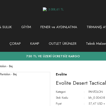
 SULUK
GİYİM
FENER ve AYDINLATMA
TIRMANIŞ A
ÇORAP
KAMP
OUTLET ÜRÜNLER
Teknik Malz
750 TL VE ÜZERİ ÜCRETSİZ KARGO
tolon - Bej
Evolite
Evolite Desert Tactica
Kategori
PANTOLON
Stok Kodu
bh_E-3043-B
Fiyat
57,47 USD +