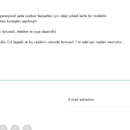
erasyonel yada outdoor faaliyetleri için ideal yüksek kalite bir modeldir.
lmaz kumaştan yapılmıştır.
 korumalı, lekelere ve suya dayanıklı)
klü Cırt kapaklı ve bu ceplerin üstünde fermuarlı 1 er adet ayrı cepleri mevcuttur ,
rda yetersiz gördüğünüz noktaları öneri formunu kullanarak tarafımıza iletebilirsi
Ürün hakkında henüz soru sorulmamış.
Bu ürüne ilk yorumu siz yapın!
Yorum Yaz
Soru Sor