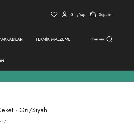
Giriş Yap
Sepetim
YAKKABILARI
TEKNİK MALZEME
Ürün ara
eme
Ceket - Gri/Siyah
T /