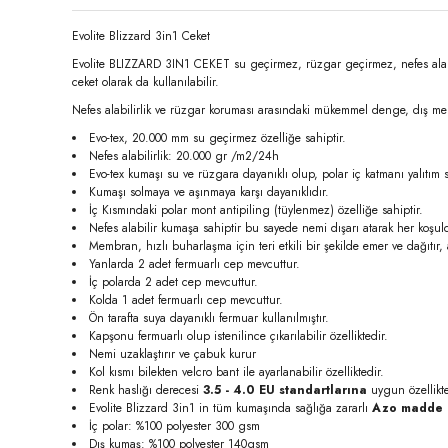
Evolite Blizzard 3in1 Ceket
Evolite BLIZZARD 3IN1 CEKET su geçirmez, rüzgar geçirmez, nefes alabilen 
ceket olarak da kullanılabilir.
Nefes alabilirlik ve rüzgar koruması arasındaki mükemmel denge, dış meka
Evo-tex, 20.000 mm su geçirmez özelliğe sahiptir.
Nefes alabilirlik: 20.000 gr /m2/24h
Evo-tex kumaşı su ve rüzgara dayanıklı olup, polar iç katmanı yalıtım s
Kumaşı solmaya ve aşınmaya karşı dayanıklıdır.
İç Kısmındaki polar mont antipiling (tüylenmez) özelliğe sahiptir.
Nefes alabilir kumaşa sahiptir bu sayede nemi dışarı atarak her koşul
Membran, hızlı buharlaşma için teri etkili bir şekilde emer ve dağıtır,
Yanlarda 2 adet fermuarlı cep mevcuttur.
İç polarda 2 adet cep mevcuttur.
Kolda 1 adet fermuarlı cep mevcuttur.
Ön tarafta suya dayanıklı fermuar kullanılmıştır.
Kapşonu fermuarlı olup istenilince çıkarılabilir özelliktedir.
Nemi uzaklaştırır ve çabuk kurur
Kol kısmı bilekten velcro bant ile ayarlanabilir özelliktedir.
Renk haslığı derecesi
3.5 - 4.0 EU standartlarına
uygun özellikte
Evolite Blizzard 3in1 in tüm kumaşında sağlığa zararlı
Azo madde b
İç polar: %100 polyester 300 gsm
Dış kumaş: %100 polyester 140gsm