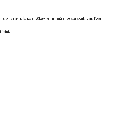
r cekettir. İç polar yüksek yalıtım sağlar ve sizi sıcak tutar. Polar
irsiniz.