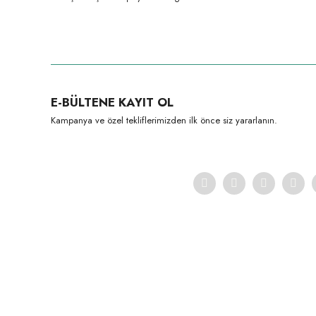
Bu ürünün fiyat bilgisi, resim, ürün açıklamalarında ve diğer konula
Görüş ve önerileriniz için teşekkür ederiz.
Ürün resmi kalitesiz, bozuk veya görüntülenemiyor.
E-BÜLTENE KAYIT OL
Ürün açıklamasında eksik bilgiler bulunuyor.
Kampanya ve özel tekliflerimizden ilk önce siz yararlanın.
Ürün bilgilerinde hatalar bulunuyor.
Ürün fiyatı diğer sitelerden daha pahalı.
Bu ürüne benzer farklı alternatifler olmalı.