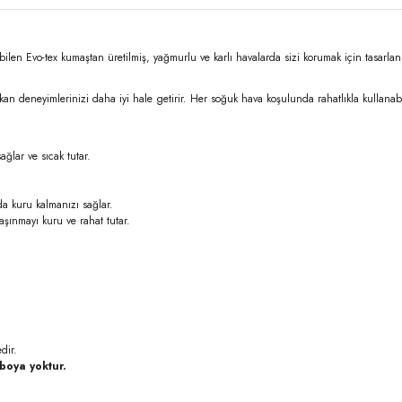
Evo-tex kumaştan üretilmiş, yağmurlu ve karlı havalarda sizi korumak için tasarlanmış bi
n deneyimlerinizi daha iyi hale getirir. Her soğuk hava koşulunda rahatlıkla kullanabil
ağlar ve sıcak tutar.
da kuru kalmanızı sağlar.
 aşınmayı kuru ve rahat tutar.
dir.
oya yoktur.