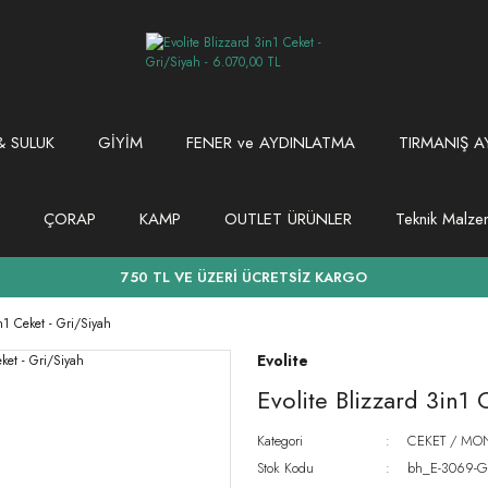
 SULUK
GİYİM
FENER ve AYDINLATMA
TIRMANIŞ A
ÇORAP
KAMP
OUTLET ÜRÜNLER
Teknik Malz
750 TL VE ÜZERİ ÜCRETSİZ KARGO
n1 Ceket - Gri/Siyah
Evolite
Evolite Blizzard 3in1 
Kategori
CEKET / MON
Stok Kodu
bh_E-3069-G