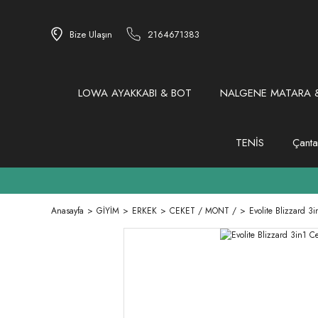
Bize Ulaşın
2164671383
LOWA AYAKKABI & BOT
NALGENE MATARA &
TENİS
Çanta
Anasayfa
GİYİM
ERKEK
CEKET / MONT /
Evolite Blizzard 3i