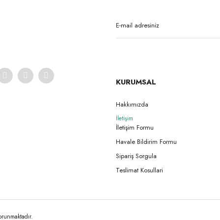
Yorum Yaz
Soru Sor
KURUMSAL
Hakkımızda
Gönder
İletişim
İletişim Formu
Havale Bildirim Formu
Sipariş Sorgula
Teslimat Kosullari
korunmaktadır.