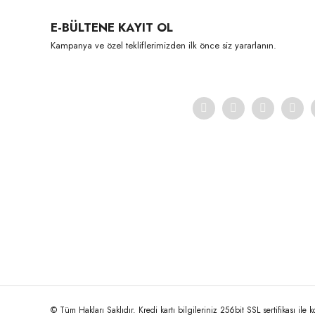
Ürün açıklamasında eksik bilgiler bulunuyor.
E-BÜLTENE KAYIT OL
Ürün bilgilerinde hatalar bulunuyor.
Kampanya ve özel tekliflerimizden ilk önce siz yararlanın.
Ürün fiyatı diğer sitelerden daha pahalı.
Bu ürüne benzer farklı alternatifler olmalı.
© Tüm Hakları Saklıdır. Kredi kartı bilgileriniz 256bit SSL sertifikası ile 