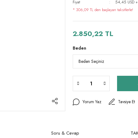
Fiyat
54,45 USD +
* 306,09 TL den başlayan taksitlerle!
2.850,22 TL
Beden
Yorum Yaz
Tavsiye Et
Soru & Cevap
TAK