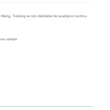
ing, Trekking ve tüm Aktiviteler'de aradığınız konforu
na sahiptir.
niz.