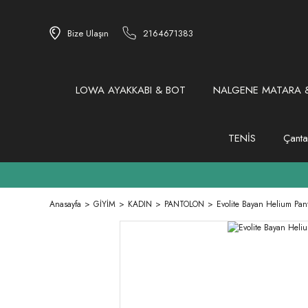
Bize Ulaşın
2164671383
LOWA AYAKKABI & BOT
NALGENE MATARA &
TENİS
Çanta
Anasayfa
GİYİM
KADIN
PANTOLON
Evolite Bayan Helium Pan