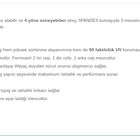
s alabilir ve
4 yöne esneyebilen
streç SPANDEX kumaşıyla 3 mevsim Hik
ir
kumaş hem yüksek sürtünme dayanımına hem de
50 faktörlük UV
koruması
üründür. Fermuarlı 2 ön cep, 1 diz cebi, 1 arka cep mevcuttur.
layıp ihtiyaç duyulan vücut ısısına ulaşmanızı sağlar.
yapısı sayesinde maksimum rahatlık ve performans sunar.
rüyüş ve rahatlık imkanı sağlar
e ayar lastiği mevcuttur.
rda yetersiz gördüğünüz noktaları öneri formunu kullanarak tarafımıza iletebilirsi
Ürün hakkında henüz soru sorulmamış.
Bu ürüne ilk yorumu siz yapın!