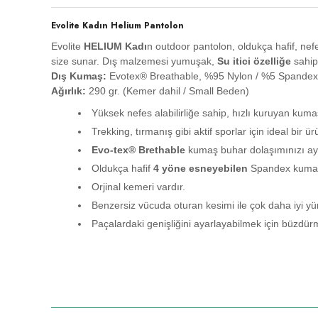
Evolite Kadın Helium Pantolon
Evolite
HELIUM Kadı
n outdoor pantolon, oldukça hafif, nefe
size sunar. Dış malzemesi yumuşak,
Su itici özelliğe
sahipt
Dış Kumaş:
Evotex® Breathable, %95 Nylon / %5 Spandex
Ağırlık:
290 gr. (Kemer dahil / Small Beden)
Yüksek nefes alabilirliğe sahip, hızlı kuruyan 
Trekking, tırmanış gibi aktif sporlar için ideal bir 
Evo-tex® Brethable
kumaş buhar dolaşımınızı ayar
Oldukça hafif
4 yöne esneyebilen
Spandex kumaş 
Orjinal kemeri vardır.
Benzersiz vücuda oturan kesimi ile çok daha iyi yü
Paçalardaki genişliğini ayarlayabilmek için büzdürm
Bu ürünün fiyat bilgisi, resim, ürün açıklamalarında ve diğer konula
Görüş ve önerileriniz için teşekkür ederiz.
Ürün resmi kalitesiz, bozuk veya görüntülenemiyor.