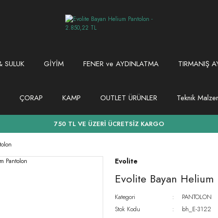
 SULUK
GİYİM
FENER ve AYDINLATMA
TIRMANIŞ A
ÇORAP
KAMP
OUTLET ÜRÜNLER
Teknik Malz
750 TL VE ÜZERİ ÜCRETSİZ KARGO
tolon
Evolite
Evolite Bayan Helium
Kategori
PANTOLON
Stok Kodu
bh_E-3122