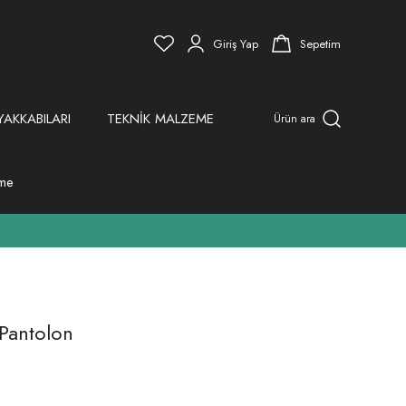
Giriş Yap
Sepetim
YAKKABILARI
TEKNİK MALZEME
Ürün ara
eme
 Pantolon