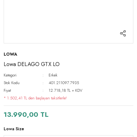
LOWA
Lowa DELAGO GTX LO
Kategori
Erkek
Stok Kodu
401.211097.7935
Fiyat
12.718,18 TL + KDV
* 1.502,41 TL den başlayan taksitlerle!
13.990,00 TL
Lowa Size